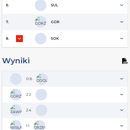
6.
SUL
7.
GOR
8.
SOK
Wyniki
0:6
2:2
2:4
1:1