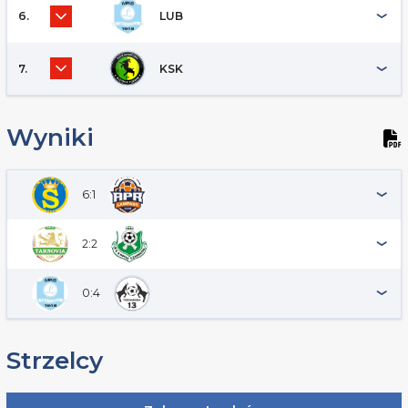
6.
LUB
7.
KSK
Wyniki
6:1
2:2
0:4
Strzelcy