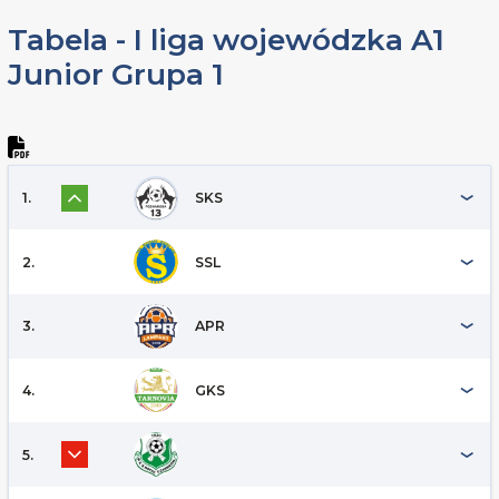
Tabela - I liga wojewódzka A1
Junior Grupa 1
1.
SKS
2.
SSL
3.
APR
4.
GKS
5.