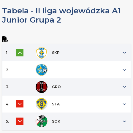
Tabela - II liga wojewódzka A1
Junior Grupa 2
1.
SKP
2.
3.
GRO
4.
STA
5.
SOK