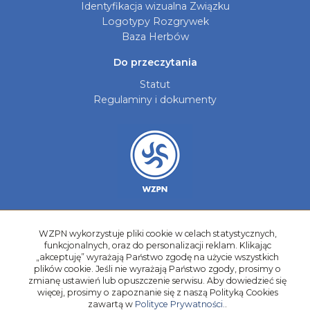
Identyfikacja wizualna Związku
Logotypy Rozgrywek
Baza Herbów
Do przeczytania
Statut
Regulaminy i dokumenty
Aktualności
WZPN wykorzystuje pliki cookie w celach statystycznych,
funkcjonalnych, oraz do personalizacji reklam. Klikając
Galerie zdjęć
„akceptuję” wyrażają Państwo zgodę na użycie wszystkich
Kontakt
plików cookie. Jeśli nie wyrażają Państwo zgody, prosimy o
zmianę ustawień lub opuszczenie serwisu. Aby dowiedzieć się
Kadry Regionów
więcej, prosimy o zapoznanie się z naszą Polityką Cookies
Program Grantowy
zawartą w
Polityce Prywatności.
.