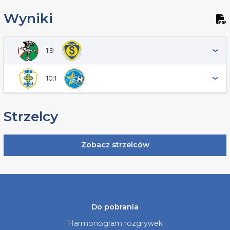
Wyniki
1:9
10:1
Strzelcy
Zobacz strzelców
Do pobrania
Harmonogram rozgrywek