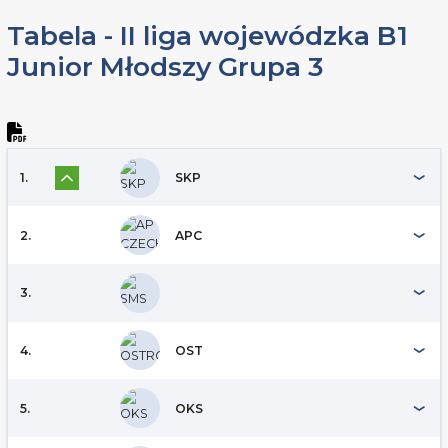
Tabela - II liga wojewódzka B1
Junior Młodszy Grupa 3
1.
SKP
2.
APC
3.
4.
OST
5.
OKS