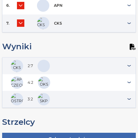
6.
APN
7.
CKS
Wyniki
2:7
4:2
3:2
Strzelcy