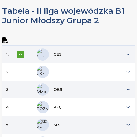
Tabela - II liga wojewódzka B1
Junior Młodszy Grupa 2
1.
GES
2.
3.
OBR
4.
PFC
5.
SIX