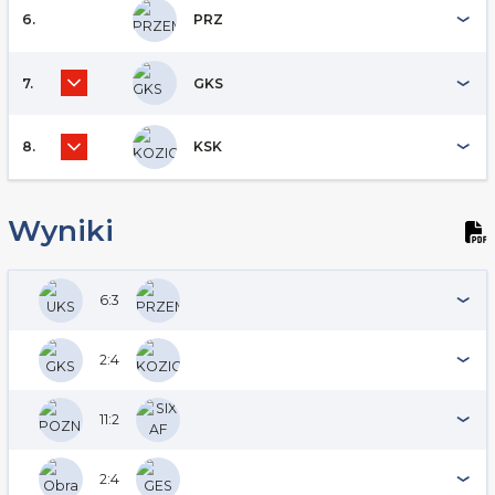
6.
PRZ
7.
GKS
8.
KSK
Wyniki
6:3
2:4
11:2
2:4