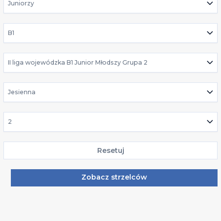
Juniorzy
B1
II liga wojewódzka B1 Junior Młodszy Grupa 2
Jesienna
2
Resetuj
Zobacz strzelców