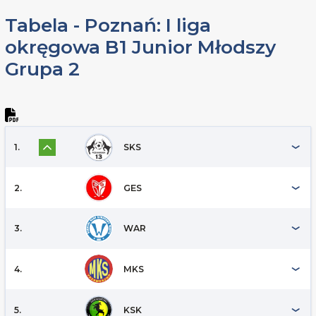
Tabela - Poznań: I liga
okręgowa B1 Junior Młodszy
Grupa 2
1.
SKS
2.
GES
3.
WAR
4.
MKS
5.
KSK