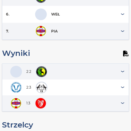
6.
WEŁ
7.
PIA
Wyniki
2:2
2:3
1:3
Strzelcy