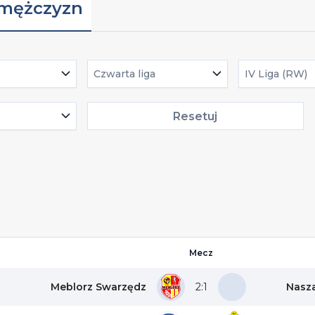
 mężczyzn
Czwarta liga
IV Liga (RW)
Resetuj
Mecz
Meblorz Swarzędz
2:1
Nasza