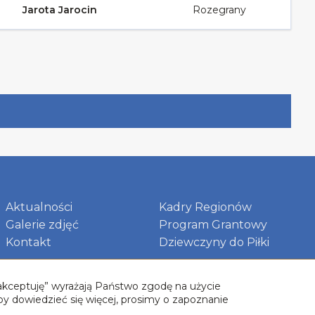
Jarota Jarocin
Rozegrany
Aktualności
Kadry Regionów
Galerie zdjęć
Program Grantowy
Kontakt
Dziewczyny do Piłki
 „akceptuję” wyrażają Państwo zgodę na użycie
by dowiedzieć się więcej, prosimy o zapoznanie