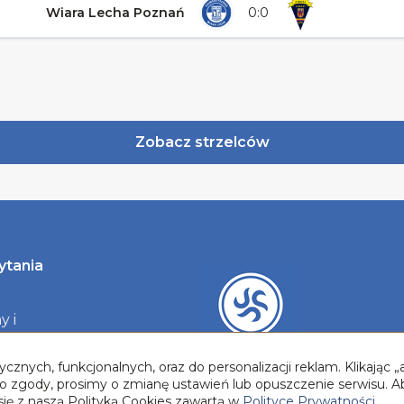
Wiara Lecha Poznań
0:0
Zobacz strzelców
ytania
y i
y
cznych, funkcjonalnych, oraz do personalizacji reklam. Klikając
two zgody, prosimy o zmianę ustawień lub opuszczenie serwisu. A
się z naszą Polityką Cookies zawartą w
Polityce Prywatności.
.