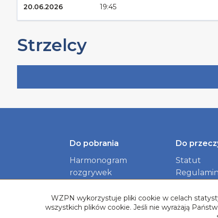
20.06.2026
19:45
Strzelcy
Do pobrania
Do przecz
Harmonogram
Statut
rozgrywek
Regulamin
Identyfikacja wizualna
dokument
Związku
WZPN wykorzystuje pliki cookie w celach statysty
wszystkich plików cookie. Jeśli nie wyrażają Pańs
Logotypy Rozgrywek