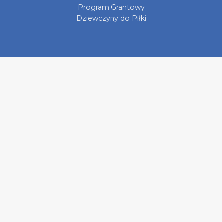
Program Grantowy
Dziewczyny do Piłki