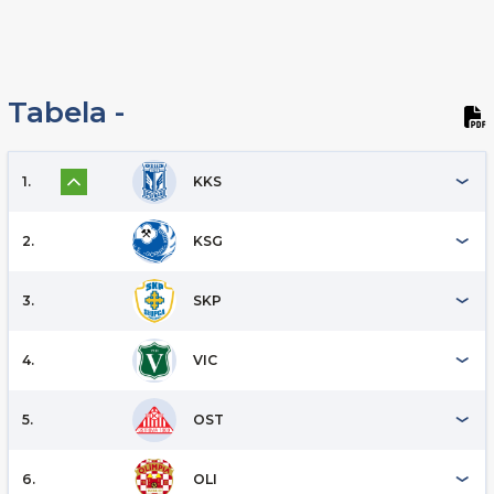
Tabela -
1.
KKS
2.
KSG
3.
SKP
4.
VIC
5.
OST
6.
OLI