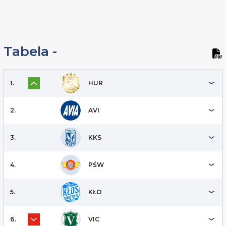
Tabela -
1.
HUR
2.
AVI
3.
KKS
4.
PŚW
5.
KŁO
6.
VIC