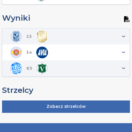
Wyniki
2:3
3:4
6:5
Strzelcy
Zobacz strzelców