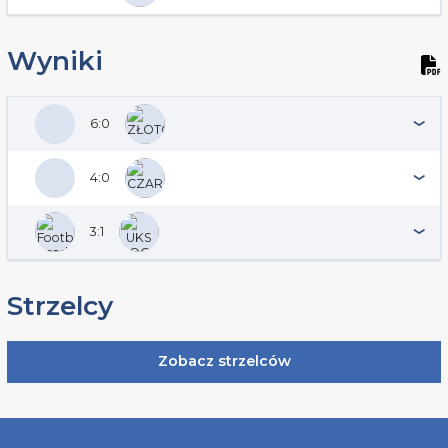
Wyniki
6:0
4:0
3:1
Strzelcy
Zobacz strzelców