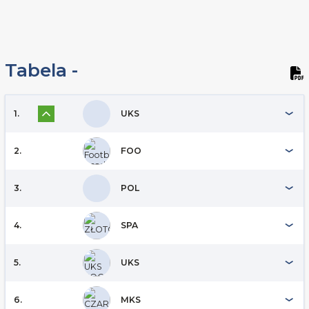
Tabela -
1.
UKS
2.
FOO
3.
POL
4.
SPA
5.
UKS
6.
MKS