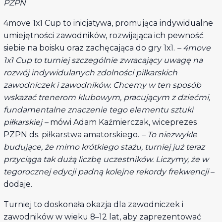
PZPN
4move 1x1 Cup to inicjatywa, promująca indywidualne
umiejętności zawodników, rozwijająca ich pewność
siebie na boisku oraz zachęcająca do gry 1x1.
– 4move
1x1 Cup to turniej szczególnie zwracający uwagę na
rozwój indywidulanych zdolności piłkarskich
zawodniczek i zawodników. Chcemy w ten sposób
wskazać trenerom klubowym, pracującym z dziećmi,
fundamentalne znaczenie tego elementu sztuki
piłkarskiej –
mówi Adam Kaźmierczak, wiceprezes
PZPN ds. piłkarstwa amatorskiego.
– To niezwykle
budujące, że mimo krótkiego stażu, turniej już teraz
przyciąga tak dużą liczbę uczestników. Liczymy, że w
tegorocznej edycji padną kolejne rekordy frekwencji
–
dodaje.
Turniej to doskonała okazja dla zawodniczek i
zawodników w wieku 8–12 lat, aby zaprezentować