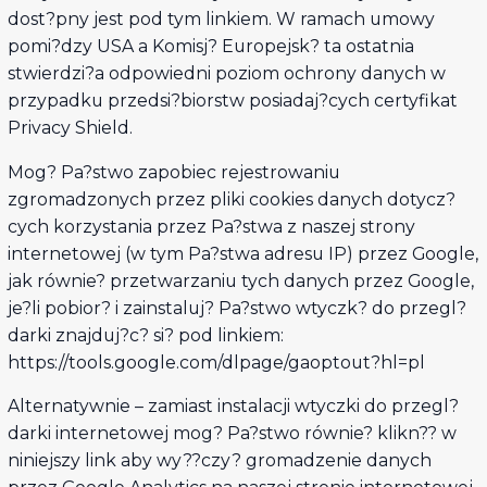
dost?pny jest pod tym linkiem. W ramach umowy
pomi?dzy USA a Komisj? Europejsk? ta ostatnia
stwierdzi?a odpowiedni poziom ochrony danych w
przypadku przedsi?biorstw posiadaj?cych certyfikat
Privacy Shield.
Mog? Pa?stwo zapobiec rejestrowaniu
zgromadzonych przez pliki cookies danych dotycz?
cych korzystania przez Pa?stwa z naszej strony
internetowej (w tym Pa?stwa adresu IP) przez Google,
jak równie? przetwarzaniu tych danych przez Google,
je?li pobior? i zainstaluj? Pa?stwo wtyczk? do przegl?
darki znajduj?c? si? pod linkiem:
https://tools.google.com/dlpage/gaoptout?hl=pl
Alternatywnie – zamiast instalacji wtyczki do przegl?
darki internetowej mog? Pa?stwo równie? klikn?? w
niniejszy link aby wy??czy? gromadzenie danych