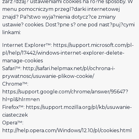
zarz?dzaj? ustawieniami cookies na ró?ne sposoby. W
menu pomocniczym przegl?darki internetowej
znajd? Pa?stwo wyja?nienia dotycz?ce zmiany
ustawie? cookies. Dost?pne s? one pod nast?puj?cymi
linkami:
Internet Explorer™: https://support.microsoft.com/pl-
pl/help/17442/windows-internet-explorer-delete-
manage-cookies
Safari™: http://safari.helpmax.net/pl/ochrona-i-
prywatnosc/usuwanie-plikow-cookie/
Chrome™:
https://support.google.com/chrome/answer/95647?
hl=pl&hlrm=en
Firefox™: https://support.mozilla.org/pl/kb/usuwanie-
ciasteczek
Opera™:
http://help.opera.com/Windows/12.10/pl/cookies.html