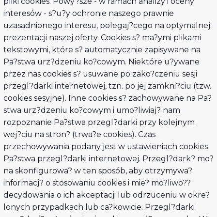
pliki cookies. Powy?sze - w ramach analizy i oceny
interesów - s?u?y ochronie naszego prawnie
uzasadnionego interesu, polegaj?cego na optymalnej
prezentacji naszej oferty. Cookies s? ma?ymi plikami
tekstowymi, które s? automatycznie zapisywane na
Pa?stwa urz?dzeniu ko?cowym. Niektóre u?ywane
przez nas cookies s? usuwane po zako?czeniu sesji
przegl?darki internetowej, tzn. po jej zamkni?ciu (tzw.
cookies sesyjne). Inne cookies s? zachowywane na Pa?
stwa urz?dzeniu ko?cowym i umo?liwiaj? nam
rozpoznanie Pa?stwa przegl?darki przy kolejnym
wej?ciu na stron? (trwa?e cookies). Czas
przechowywania podany jest w ustawieniach cookies
Pa?stwa przegl?darki internetowej. Przegl?dark? mo?
na skonfigurowa? w ten sposób, aby otrzymywa?
informacj? o stosowaniu cookies i mie? mo?liwo??
decydowania o ich akceptacji lub odrzuceniu w okre?
lonych przypadkach lub ca?kowicie. Przegl?darki