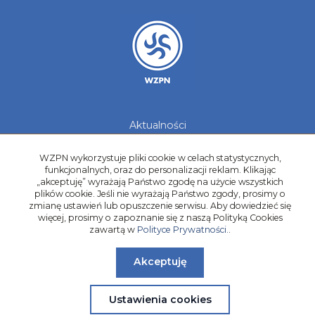
Aktualności
Galerie zdjęć
Kontakt
WZPN wykorzystuje pliki cookie w celach statystycznych,
funkcjonalnych, oraz do personalizacji reklam. Klikając
Kadry Regionów
„akceptuję” wyrażają Państwo zgodę na użycie wszystkich
plików cookie. Jeśli nie wyrażają Państwo zgody, prosimy o
Program Grantowy
zmianę ustawień lub opuszczenie serwisu. Aby dowiedzieć się
Dziewczyny do Piłki
więcej, prosimy o zapoznanie się z naszą Polityką Cookies
zawartą w
Polityce Prywatności.
.
Akceptuję
Ustawienia cookies