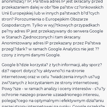
anonimizacj? IP, Pa?stwa adres IP jest skracany przed
przekazaniem dalej w obr?bie pa?stw cz?onkowskich
Unii Europejskiej lub w innych pa?stwach b?d?cych
stron? Porozumienia o Europejskim Obszarze
Gospodarczym. Tylko w wyj?tkowych przypadkach
pe?ny adres IP jest przekazywany do serwera Google
w Stanach Zjednoczonych i tam skracany.
Anonimizowany adres IP przekazany przez Pa?stwa
przegl?dark? w ramach Google Analytics nie jest ??
czony z innymi danymi Google.
Google b?dzie korzysta? z tych informacji, aby sporz?
dzi? raport dotycz?cy aktywno?ci na stronie
internetowej oraz w celu ?wiadczenia innych us?ug
zwi?zanych z korzystaniem ze strony internetowej.
Powy?sze - w ramach analizy i oceny interesów - s?u?y
ochronie naszego prawnie uzasadnionego interesu,
polegaj?cego na optymalnym i efektywnym dzia?aniu
naszej strony internetowej na rynku. Google przeka?e