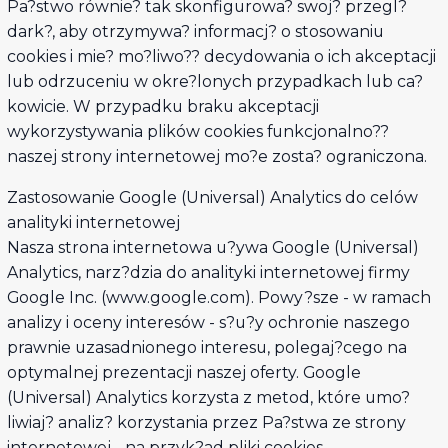
Pa?stwo równie? tak skonfigurowa? swoj? przegl?
dark?, aby otrzymywa? informacj? o stosowaniu
cookies i mie? mo?liwo?? decydowania o ich akceptacji
lub odrzuceniu w okre?lonych przypadkach lub ca?
kowicie. W przypadku braku akceptacji
wykorzystywania plików cookies funkcjonalno??
naszej strony internetowej mo?e zosta? ograniczona.
Zastosowanie Google (Universal) Analytics do celów
analityki internetowej
Nasza strona internetowa u?ywa Google (Universal)
Analytics, narz?dzia do analityki internetowej firmy
Google Inc. (www.google.com). Powy?sze - w ramach
analizy i oceny interesów - s?u?y ochronie naszego
prawnie uzasadnionego interesu, polegaj?cego na
optymalnej prezentacji naszej oferty. Google
(Universal) Analytics korzysta z metod, które umo?
liwiaj? analiz? korzystania przez Pa?stwa ze strony
internetowej - na przyk?ad pliki cookies.