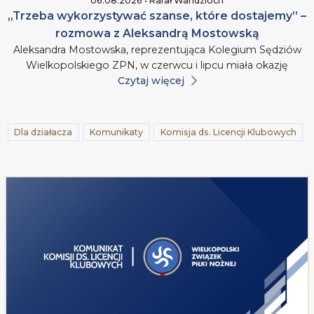
06.08.2026 • Rafał Wandzioch
„Trzeba wykorzystywać szanse, które dostajemy” –
rozmowa z Aleksandrą Mostowską
Aleksandra Mostowska, reprezentująca Kolegium Sędziów
Wielkopolskiego ZPN, w czerwcu i lipcu miała okazję
Czytaj więcej
Dla działacza
Komunikaty
Komisja ds. Licencji Klubowych