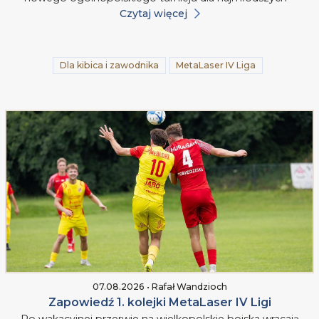
Czytaj więcej
Dla kibica i zawodnika
MetaLaser IV Liga
07.08.2026 • Rafał Wandzioch
Zapowiedź 1. kolejki MetaLaser IV Ligi
Po wakacyjnej przerwie na wielkopolskie boiska wracają