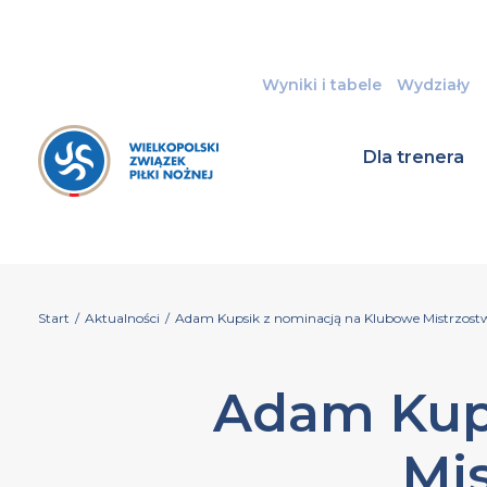
Wyniki i tabele
Wydziały
Dla trenera
Start
/
Aktualności
/
Adam Kupsik z nominacją na Klubowe Mistrzost
Adam Kups
Mis