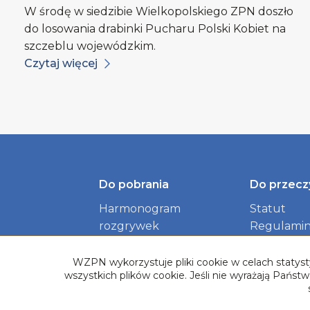
W środę w siedzibie Wielkopolskiego ZPN doszło
do losowania drabinki Pucharu Polski Kobiet na
szczeblu wojewódzkim.
Czytaj więcej
Do pobrania
Do przecz
Harmonogram
Statut
rozgrywek
Regulamin
Identyfikacja wizualna
dokument
Związku
WZPN wykorzystuje pliki cookie w celach statysty
wszystkich plików cookie. Jeśli nie wyrażają Pańs
Logotypy Rozgrywek
Baza Herbów