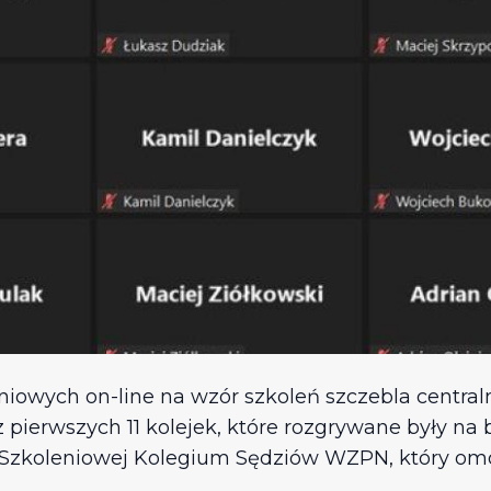
iowych on-line na wzór szkoleń szczebla centralne
ierwszych 11 kolejek, które rozgrywane były na boi
i Szkoleniowej Kolegium Sędziów WZPN, który om