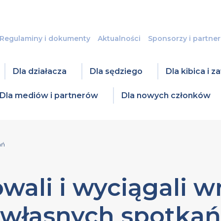
Regulaminy i dokumenty
Aktualności
Sponsorzy i partner
Dla działacza
Dla sędziego
Dla kibica i 
Dla mediów i partnerów
Dla nowych członków
ań
wali i wyciągali w
własnych spotkań