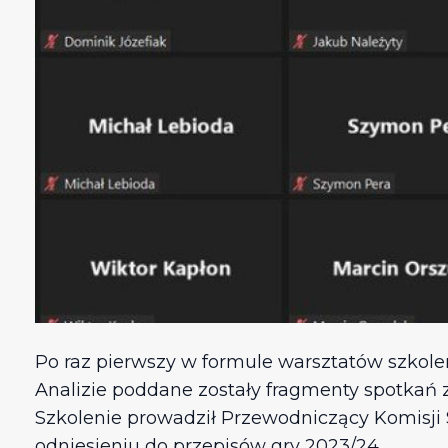
Po raz pierwszy w formule warsztatów szkolen
Analizie poddane zostały fragmenty spotkań z p
Szkolenie prowadził Przewodniczący Komisj
odniesieniu do przepisów gry 2023/24.