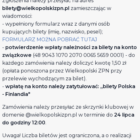
Zgłoszenia należy przesyłać na adres
bilety@wielkopolskizpn.pl
zamieszczając w
wiadomości:
- wypełniony formularz wraz z danymi osób
kupujących bilety (imię, nazwisko, pesel);
FORMULARZ MOŻNA POBRAĆ TUTAJ
-
potwierdzenie wpłaty należności za bilety na konto
związkowe
(48 9043 1070 2070 0065 5659 0001) - do
każdego zamówienia należy doliczyć kwotę 1,50 zł
(opłata ponoszona przez Wielkopolski ZPN przy
przelewie wychodzącym za bilet).
-
wpłatę na konto należy zatytułować: „bilety Polska
- Finlandia"
Zamówienia należy przesyłać ze skrzynki klubowej w
domenie @wielkopolskizpn.pl w terminie do
24 lipca
do godziny 12:00
.
Uwaga! Liczba biletów jest ograniczona, a o realizacji