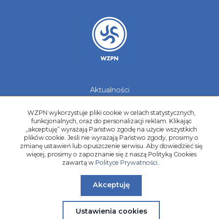
Aktualności
Galerie zdjęć
Kontakt
WZPN wykorzystuje pliki cookie w celach statystycznych,
funkcjonalnych, oraz do personalizacji reklam. Klikając
Kadry Regionów
„akceptuję” wyrażają Państwo zgodę na użycie wszystkich
plików cookie. Jeśli nie wyrażają Państwo zgody, prosimy o
Program Grantowy
zmianę ustawień lub opuszczenie serwisu. Aby dowiedzieć się
Dziewczyny do Piłki
więcej, prosimy o zapoznanie się z naszą Polityką Cookies
zawartą w
Polityce Prywatności.
.
Akceptuję
Ustawienia cookies