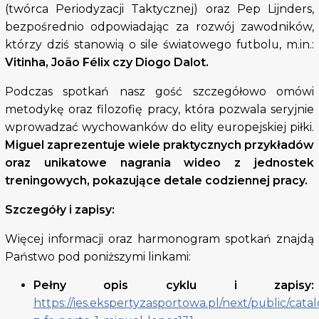
(twórca Periodyzacji Taktycznej) oraz Pep Lijnders,
bezpośrednio odpowiadając za rozwój zawodników,
którzy dziś stanowią o sile światowego futbolu, m.in.:
Vitinha, Joã
o F
é
lix czy Diogo Dalot.
Podczas spotkań nasz gość szczegółowo omówi
metodykę oraz filozofię pracy, która pozwala seryjnie
wprowadzać wychowanków do elity europejskiej piłki.
Miguel zaprezentuje wiele praktycznych przykład
ó
w
oraz unikatowe nagrania wideo z jednostek
treningowych, pokazujące detale codziennej pracy
.
Szczegóły i zapisy:
Więcej informacji oraz harmonogram spotkań znajdą
Państwo pod poniższymi linkami:
Pełny opis cyklu i zapisy:
https://ies.ekspertyzasportowa.pl/next/public/cata