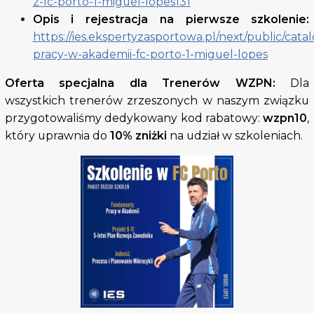
z-fc-porto-1-miguel-lopes131
Opis i r
ejestracja na pierwsze szkolenie:
https://ies.ekspertyzasportowa.pl/next/public/ca
pracy-w-akademii-fc-porto-1-miguel-lopes
Oferta specjalna dla Trener
ó
w WZPN:
Dla
wszystkich trenerów zrzeszonych w naszym związku
przygotowaliśmy dedykowany kod rabatowy:
wzpn10
,
który uprawnia do
10% zniżki
na udział w szkoleniach.