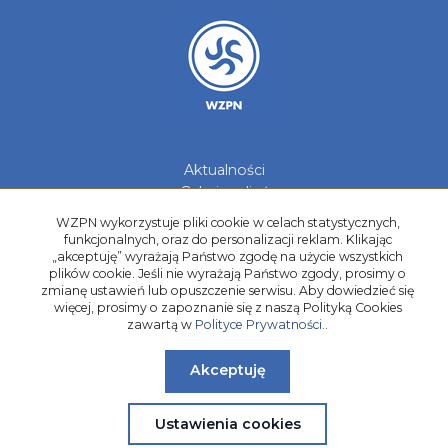
Aktualności
Galerie zdjęć
Kontakt
WZPN wykorzystuje pliki cookie w celach statystycznych,
funkcjonalnych, oraz do personalizacji reklam. Klikając
Kadry Regionów
„akceptuję” wyrażają Państwo zgodę na użycie wszystkich
Program Grantowy
plików cookie. Jeśli nie wyrażają Państwo zgody, prosimy o
zmianę ustawień lub opuszczenie serwisu. Aby dowiedzieć się
Dziewczyny do Piłki
więcej, prosimy o zapoznanie się z naszą Polityką Cookies
zawartą w
Polityce Prywatności.
.
Akceptuję
Ustawienia cookies