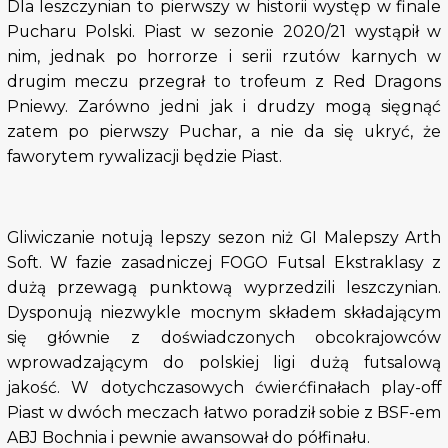
Dla leszczynian to pierwszy w historii występ w finale
Pucharu Polski. Piast w sezonie 2020/21 wystąpił w
nim, jednak po horrorze i serii rzutów karnych w
drugim meczu przegrał to trofeum z Red Dragons
Pniewy. Zarówno jedni jak i drudzy mogą sięgnąć
zatem po pierwszy Puchar, a nie da się ukryć, że
faworytem rywalizacji będzie Piast.
Gliwiczanie notują lepszy sezon niż GI Malepszy Arth
Soft. W fazie zasadniczej FOGO Futsal Ekstraklasy z
dużą przewagą punktową wyprzedzili leszczynian.
Dysponują niezwykle mocnym składem składającym
się głównie z doświadczonych obcokrajowców
wprowadzającym do polskiej ligi dużą futsalową
jakość. W dotychczasowych ćwierćfinałach play-off
Piast w dwóch meczach łatwo poradził sobie z BSF-em
ABJ Bochnia i pewnie awansował do półfinału.