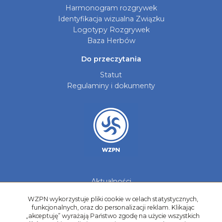
Harmonogram rozgrywek
Identyfikacja wizualna Związku
Logotypy Rozgrywek
Baza Herbów
Do przeczytania
Statut
Regulaminy i dokumenty
Aktualności
Galerie zdjęć
WZPN wykorzystuje pliki cookie w celach statystycznych,
Kontakt
funkcjonalnych, oraz do personalizacji reklam. Klikając
„akceptuję” wyrażają Państwo zgodę na użycie wszystkich
Kadry Regionów