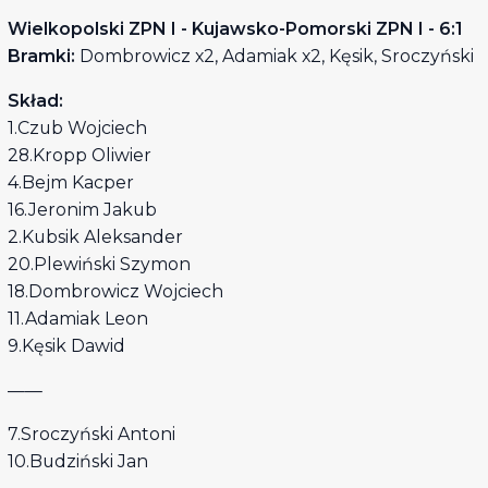
Wielkopolski ZPN I - Kujawsko-Pomorski ZPN I - 6:1
Bramki:
Dombrowicz x2, Adamiak x2, Kęsik, Sroczyński
Skład:
1.Czub Wojciech
28.Kropp Oliwier
4.Bejm Kacper
16.Jeronim Jakub
2.Kubsik Aleksander
20.Plewiński Szymon
18.Dombrowicz Wojciech
11.Adamiak Leon
9.Kęsik Dawid
——
7.Sroczyński Antoni
10.Budziński Jan