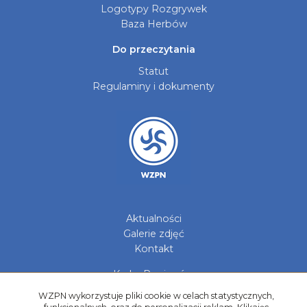
Logotypy Rozgrywek
Baza Herbów
Do przeczytania
Statut
Regulaminy i dokumenty
Aktualności
Galerie zdjęć
Kontakt
Kadry Regionów
Program Grantowy
WZPN wykorzystuje pliki cookie w celach statystycznych,
Dziewczyny do Piłki