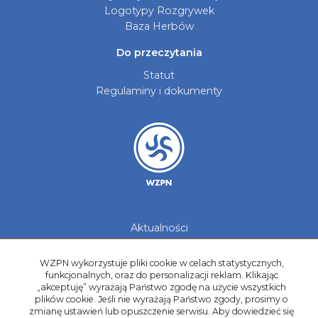
Logotypy Rozgrywek
Baza Herbów
Do przeczytania
Statut
Regulaminy i dokumenty
Aktualności
Galerie zdjęć
Kontakt
WZPN wykorzystuje pliki cookie w celach statystycznych,
funkcjonalnych, oraz do personalizacji reklam. Klikając
Kadry Regionów
„akceptuję” wyrażają Państwo zgodę na użycie wszystkich
plików cookie. Jeśli nie wyrażają Państwo zgody, prosimy o
Program Grantowy
zmianę ustawień lub opuszczenie serwisu. Aby dowiedzieć się
Dziewczyny do Piłki