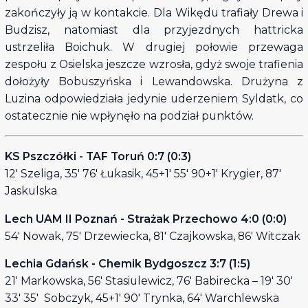
zakończyły ją w kontakcie. Dla Wikędu trafiały Drewa i
Budzisz, natomiast dla przyjezdnych hattricka
ustrzeliła Boichuk. W drugiej połowie przewaga
zespołu z Osielska jeszcze wzrosła, gdyż swoje trafienia
dołożyły Bobuszyńska i Lewandowska. Drużyna z
Luzina odpowiedziała jedynie uderzeniem Syldatk, co
ostatecznie nie wpłynęło na podział punktów.
KS Pszczółki - TAF Toruń 0:7 (0:3)
12' Szeliga, 35' 76' Łukasik, 45+1' 55' 90+1' Krygier, 87'
Jaskulska
Lech UAM II Poznań - Strażak Przechowo 4:0 (0:0)
54' Nowak, 75' Drzewiecka, 81' Czajkowska, 86' Witczak
Lechia Gdańsk - Chemik Bydgoszcz 3:7 (1:5)
21' Markowska, 56' Stasiulewicz, 76' Babirecka – 19' 30'
33' 35' Sobczyk, 45+1' 90' Trynka, 64' Warchlewska