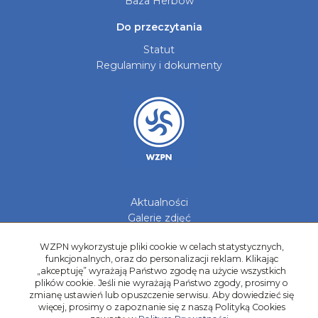
Baza Herbów
Do przeczytania
Statut
Regulaminy i dokumenty
Aktualności
Galerie zdjęć
Kontakt
WZPN wykorzystuje pliki cookie w celach statystycznych,
funkcjonalnych, oraz do personalizacji reklam. Klikając
Kadry Regionów
„akceptuję” wyrażają Państwo zgodę na użycie wszystkich
Program Grantowy
plików cookie. Jeśli nie wyrażają Państwo zgody, prosimy o
Dziewczyny do Piłki
zmianę ustawień lub opuszczenie serwisu. Aby dowiedzieć się
więcej, prosimy o zapoznanie się z naszą Polityką Cookies