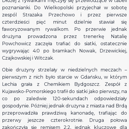
Dłużej z rywalkami męczyły się przewodzące w tabeli
poznanianki. Do Wielkopolski przyjechał w sobotę
zespól Strażaka Przechowo i przez pierwsze
czterdzieści pięć minut dzielnie stawiał się
faworyzowanym rywalkom. Po przerwie jednak
drużyna prowadzona przez trenerkę Natalię
Powchowicz zaczęła trafiać do siatki, ostatecznie
wygrywając 4:0 po bramkach Nowak, Drzewickiej,
Czajkowskiej i Witczak.
Obie drużyny strzelały w niedzielnych meczach –
pierwszym z nich było starcie w Gdańsku, w którym
Lechia grała z Chemikiem Bydgoszcz. Zespół z
Kujawsko-Pomorskiego trafił do siatki jako pierwszy, na
co po zaledwie 120-sekundach odpowiedziały
gospodynie. Później jednak drużyna z miasta nad Brdą
przeprowadziła prawdziwą kanonadę, trafiając do
przerwy jeszcze czterokrotnie. Druga połowa
zakończyła się remisem 2:2, jednak kluczowe dla