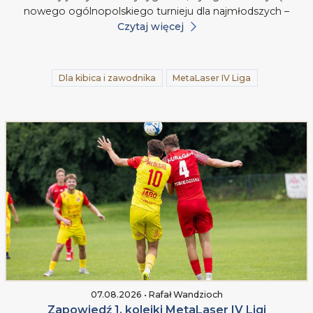
nowego ogólnopolskiego turnieju dla najmłodszych –
Czytaj więcej
Dla kibica i zawodnika
MetaLaser IV Liga
07.08.2026 • Rafał Wandzioch
Zapowiedź 1. kolejki MetaLaser IV Ligi