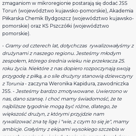
zmaganiom w mikroregionie postarają się dodać JSS
Toruń (województwo kujawsko-pomorskie), Akademia
Piłkarska Chemik Bydgoszcz (województwo kujawsko-
pomorskie) oraz KS Pszczółki (województwo
pomorskie).
-
Gramy od czterech lat, dotychczas rywalizowałyśmy z
drużynami z naszego regionu. Jesteśmy młodym
zespołem, którego średnia wieku nie przekracza 25.
roku życia. Niektóre z nas dopiero rozpoczynają swoją
przygodę z piłką, a o sile drużyny stanowią dziewczyny
z Torunia
- zaczyna Weronika Kapidura, zawodniczka
JSS. -
Jesteśmy bardzo zmotywowane. Uwierzono w
nas, dano szansę. I choć mamy świadomość, że te
najbliższe tygodnie mogą być różne, dlatego, że
większość drużyn, z którymi przyjdzie nam
rywalizować zna tę ligę i "wie, z czym to się je", mamy
ambicje. Grałyśmy z ekipami wysokiego szczebla w