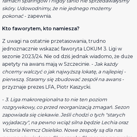
ramach sparingów i nigdy tanio nie sprzedawałyśmy
skóry. Udowodnimy, że nie jednego możemy
pokonać
- zapewnia.
Kto faworytem, kto namiesza?
Z uwagi na ostatnie przetasowania, trudno
jednoznacznie wskazać faworyta LOKUM 3. Ligi w
sezonie 2023/24. Nie od dziś jednak wiadomo, że duże
apetyty na awans mają w Szczecinie. -
Jak każdy
chcemy walczyć o jak najwyższą lokatę, a najlepiej -
pierwszą. Staramy się zbudować zespół na awans
-
przyznaje prezes LFA, Piotr Kaszycki.
-
3. Liga makroregionalna to nie ten poziom
rozgrywkowy, co przed reorganizacją zmagań. Sezon
zapowiada się ciekawie. Jeśli chodzi o tych "starych
wyjadaczy", na pewno wciąż silna będzie Lechia oraz
Victoria Niemcz Osielsko. Nowe zespoły są dla nas