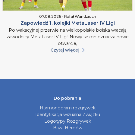
07.08.2026 • Rafał Wandzioch
Zapowiedź 1. kolejki MetaLaser IV Ligi
Po wakacyjnej przerwie na wielkopolskie boiska wracają
zawodnicy MetaLaser IV Ligi! Nowy sezon oznacza nowe
otwarcie,
Czytaj więcej
Do pobrania
Harmonogram rozgrywek
Identyfikacja wizualna Związku
Logotypy Rozgrywek
Baza Herbów