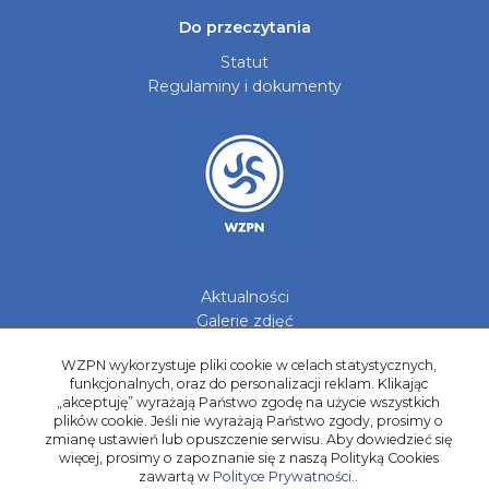
Do przeczytania
Statut
Regulaminy i dokumenty
Aktualności
Galerie zdjęć
Kontakt
WZPN wykorzystuje pliki cookie w celach statystycznych,
funkcjonalnych, oraz do personalizacji reklam. Klikając
Kadry Regionów
„akceptuję” wyrażają Państwo zgodę na użycie wszystkich
Program Grantowy
plików cookie. Jeśli nie wyrażają Państwo zgody, prosimy o
Dziewczyny do Piłki
zmianę ustawień lub opuszczenie serwisu. Aby dowiedzieć się
więcej, prosimy o zapoznanie się z naszą Polityką Cookies
zawartą w
Polityce Prywatności.
.