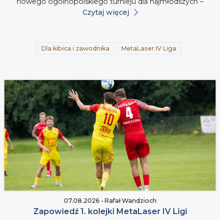
nowego ogólnopolskiego turnieju dla najmłodszych –
Czytaj więcej
Dla kibica i zawodnika
MetaLaser IV Liga
07.08.2026 • Rafał Wandzioch
Zapowiedź 1. kolejki MetaLaser IV Ligi