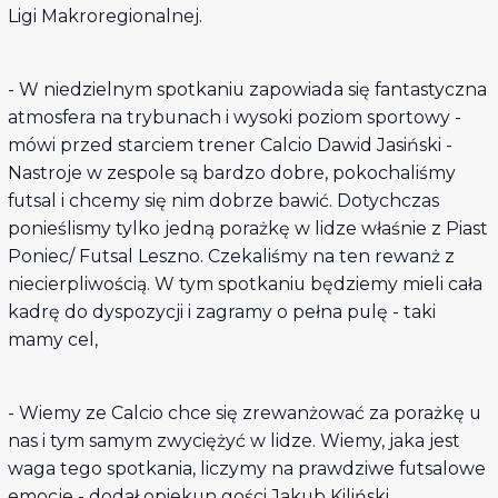
Ligi Makroregionalnej.
- W niedzielnym spotkaniu zapowiada się fantastyczna
atmosfera na trybunach i wysoki poziom sportowy -
mówi przed starciem trener Calcio Dawid Jasiński -
Nastroje w zespole są bardzo dobre, pokochaliśmy
futsal i chcemy się nim dobrze bawić. Dotychczas
ponieślismy tylko jedną porażkę w lidze właśnie z Piast
Poniec/ Futsal Leszno. Czekaliśmy na ten rewanż z
niecierpliwością. W tym spotkaniu będziemy mieli cała
kadrę do dyspozycji i zagramy o pełna pulę - taki
mamy cel,
- Wiemy ze Calcio chce się zrewanżować za porażkę u
nas i tym samym zwyciężyć w lidze. Wiemy, jaka jest
waga tego spotkania, liczymy na prawdziwe futsalowe
emocje - dodał opiekun gości Jakub Kiliński.