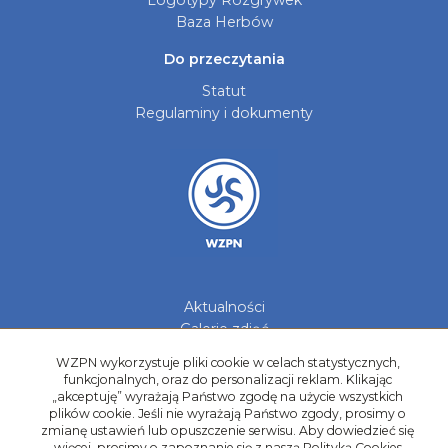
Logotypy Rozgrywek
Baza Herbów
Do przeczytania
Statut
Regulaminy i dokumenty
Aktualności
Galerie zdjęć
Kontakt
WZPN wykorzystuje pliki cookie w celach statystycznych,
funkcjonalnych, oraz do personalizacji reklam. Klikając
Kadry Regionów
„akceptuję” wyrażają Państwo zgodę na użycie wszystkich
Program Grantowy
plików cookie. Jeśli nie wyrażają Państwo zgody, prosimy o
Dziewczyny do Piłki
zmianę ustawień lub opuszczenie serwisu. Aby dowiedzieć się
więcej, prosimy o zapoznanie się z naszą Polityką Cookies