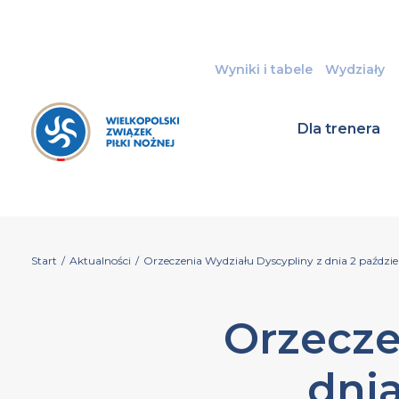
Wyniki i tabele
Wydziały
Dla trenera
Start
/
Aktualności
/
Orzeczenia Wydziału Dyscypliny z dnia 2 paździer
Orzecze
dnia