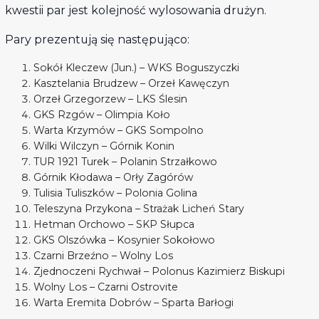
kwestii par jest kolejność wylosowania drużyn.
Pary prezentują się następująco:
Sokół Kleczew (Jun.) – WKS Boguszyczki
Kasztelania Brudzew – Orzeł Kawęczyn
Orzeł Grzegorzew – LKS Ślesin
GKS Rzgów – Olimpia Koło
Warta Krzymów – GKS Sompolno
Wilki Wilczyn – Górnik Konin
TUR 1921 Turek – Polanin Strzałkowo
Górnik Kłodawa – Orły Zagórów
Tulisia Tuliszków – Polonia Golina
Teleszyna Przykona – Strażak Licheń Stary
Hetman Orchowo – SKP Słupca
GKS Olszówka – Kosynier Sokołowo
Czarni Brzeźno – Wolny Los
Zjednoczeni Rychwał – Polonus Kazimierz Biskupi
Wolny Los – Czarni Ostrovite
Warta Eremita Dobrów – Sparta Barłogi