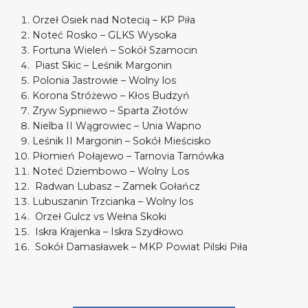
Orzeł Osiek nad Notecią – KP Piła
Noteć Rosko – GLKS Wysoka
Fortuna Wieleń – Sokół Szamocin
Piast Skic – Leśnik Margonin
Polonia Jastrowie – Wolny los
Korona Stróżewo – Kłos Budzyń
Zryw Sypniewo – Sparta Złotów
Nielba II Wągrowiec – Unia Wapno
Leśnik II Margonin – Sokół Mieścisko
Płomień Połajewo – Tarnovia Tarnówka
Noteć Dziembowo – Wolny Los
Radwan Lubasz – Zamek Gołańcz
Lubuszanin Trzcianka – Wolny los
Orzeł Gulcz vs Wełna Skoki
Iskra Krajenka – Iskra Szydłowo
Sokół Damasławek – MKP Powiat Pilski Piła