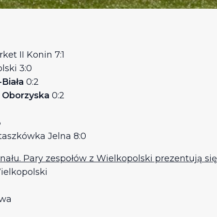
t II Konin 7:1
lski 3:0
-Biała
0:2
e Oborzyska
0:2
3
taszkówka Jelna 8:0
ału. Pary zespołów z Wielkopolski prezentują się
ielkopolski
owa