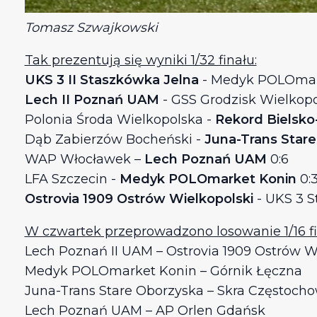
Tomasz Szwajkowski
Tak prezentują się wyniki 1/32 finału:
UKS 3 II Staszkówka Jelna
- Medyk POLOmarke
Lech II Poznań UAM
- GSS Grodzisk Wielkopo
Polonia Środa Wielkopolska -
Rekord Bielsko
Dąb Zabierzów Bocheński -
Juna-Trans Star
WAP Włocławek –
Lech Poznań UAM
0:6
LFA Szczecin -
Medyk POLOmarket Konin
0:
Ostrovia 1909 Ostrów Wielkopolski
- UKS 3 S
W czwartek przeprowadzono losowanie 1/16 fin
Lech Poznań II UAM – Ostrovia 1909 Ostrów W
Medyk POLOmarket Konin – Górnik Łęczna
Juna-Trans Stare Oborzyska – Skra Częstoch
Lech Poznań UAM – AP Orlen Gdańsk