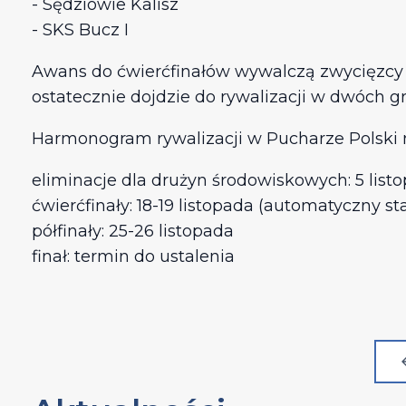
- Sędziowie Kalisz
- SKS Bucz I
Awans do ćwierćfinałów wywalczą zwycięzcy g
ostatecznie dojdzie do rywalizacji w dwóch g
Harmonogram rywalizacji w Pucharze Polski 
eliminacje dla drużyn środowiskowych: 5 listop
ćwierćfinały: 18-19 listopada (automatyczny sta
półfinały: 25-26 listopada
finał: termin do ustalenia