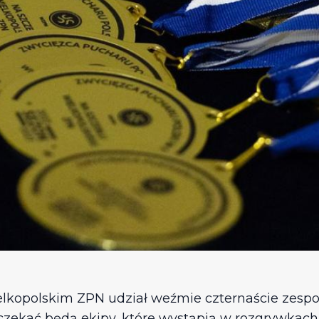
kopolskim ZPN udział weźmie czternaście zespołó
kać będą ekipy, które wystąpią w rozgrywkach II