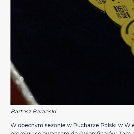
Bartosz Barański
W obecnym sezonie w Pucharze Polski w Wiel
premiujące awansem do ćwierćfinałów. Tam cze