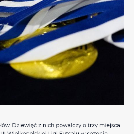
w. Dziewięć z nich powalczy o trzy miejsca
I Wielkopolskiej Ligi Futsalu w sezonie