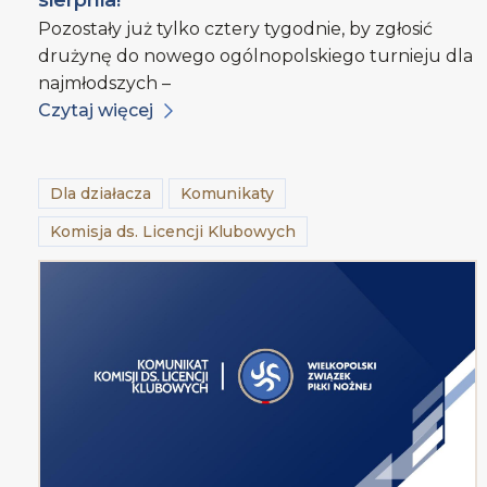
sierpnia!
Pozostały już tylko cztery tygodnie, by zgłosić
drużynę do nowego ogólnopolskiego turnieju dla
najmłodszych –
Czytaj więcej
Dla działacza
Komunikaty
Komisja ds. Licencji Klubowych