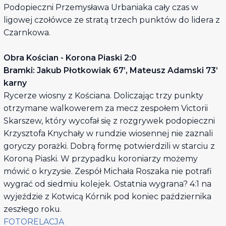
Podopieczni Przemysława Urbaniaka cały czas w
ligowej czołówce ze stratą trzech punktów do lidera z
Czarnkowa.
Obra Kościan - Korona Piaski 2:0
Bramki: Jakub Płotkowiak 67’, Mateusz Adamski 73’
karny
Rycerze wiosny z Kościana. Doliczając trzy punkty
otrzymane walkowerem za mecz zespołem Victorii
Skarszew, który wycofał się z rozgrywek podopieczni
Krzysztofa Knychały w rundzie wiosennej nie zaznali
goryczy porażki. Dobrą formę potwierdzili w starciu z
Koroną Piaski. W przypadku koroniarzy możemy
mówić o kryzysie. Zespół Michała Roszaka nie potrafi
wygrać od siedmiu kolejek. Ostatnia wygrana? 4:1 na
wyjeździe z Kotwicą Kórnik pod koniec października
zeszłego roku.
FOTORELACJA