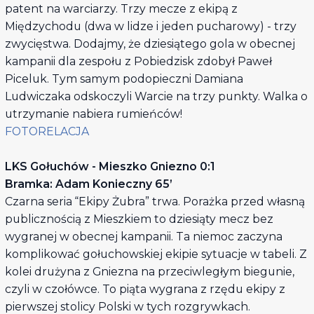
patent na warciarzy. Trzy mecze z ekipą z
Międzychodu (dwa w lidze i jeden pucharowy) - trzy
zwycięstwa. Dodajmy, że dziesiątego gola w obecnej
kampanii dla zespołu z Pobiedzisk zdobył Paweł
Piceluk. Tym samym podopieczni Damiana
Ludwiczaka odskoczyli Warcie na trzy punkty. Walka o
utrzymanie nabiera rumieńców!
FOTORELACJA
LKS Gołuchów - Mieszko Gniezno 0:1
Bramka: Adam Konieczny 65’
Czarna seria “Ekipy Żubra” trwa. Porażka przed własną
publicznością z Mieszkiem to dziesiąty mecz bez
wygranej w obecnej kampanii. Ta niemoc zaczyna
komplikować gołuchowskiej ekipie sytuacje w tabeli. Z
kolei drużyna z Gniezna na przeciwległym biegunie,
czyli w czołówce. To piąta wygrana z rzędu ekipy z
pierwszej stolicy Polski w tych rozgrywkach.