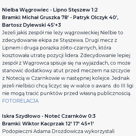
Nielba Wągrowiec - Lipno Stęszew 1:2
Bramki: Michał Gruszka 78’ - Patryk Olczyk 40’,
Bartosz Dylewski 45’+3
Jeżeli jakiś zespół nie leży wągrowieckiej Nielbie to
zdecydowanie ekipa ze Stęszewa. Drugi mecz z
Lipnem i druga porażka żółto-czarnych, która
kosztowała utratę pozycji lidera. Zdecydowanie lepiej
zespół z Wągrowca spisuje się na wyjazdach, co może
stanowić dodatkowy atut przed meczem na szczycie
z Notecią w Czarnkowie w następnej kolejce. Jednak
jeżeli nielbiści chcą liczyć się w walce o awans do III ligi
nie mogą tracić punktów przed własną publicznością.
FOTORELACJA
Iskra Szydłowo - Noteć Czarnków 0:3
Bramki: Wiktor Kacprzak 12' 17' 45+1'
Podopieczni Adama Drozdowicza wykorzystali