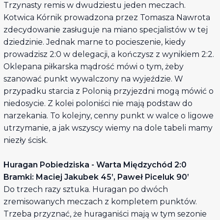
Trzynasty remis w dwudziestu jeden meczach.
Kotwica Kórnik prowadzona przez Tomasza Nawrota
zdecydowanie zasługuje na miano specjalistów w tej
dziedzinie. Jednak marne to pocieszenie, kiedy
prowadzisz 2:0 w delegacji, a kończysz z wynikiem 2:2.
Oklepana piłkarska mądrość mówi o tym, żeby
szanować punkt wywalczony na wyjeździe. W
przypadku starcia z Polonią przyjezdni mogą mówić o
niedosycie. Z kolei poloniści nie mają podstaw do
narzekania. To kolejny, cenny punkt w walce o ligowe
utrzymanie, a jak wszyscy wiemy na dole tabeli mamy
niezły ścisk.
Huragan Pobiedziska - Warta Międzychód 2:0
Bramki: Maciej Jakubek 45’, Paweł Piceluk 90’
Do trzech razy sztuka. Huragan po dwóch
zremisowanych meczach z kompletem punktów.
Trzeba przyznać, że huraganiści mają w tym sezonie