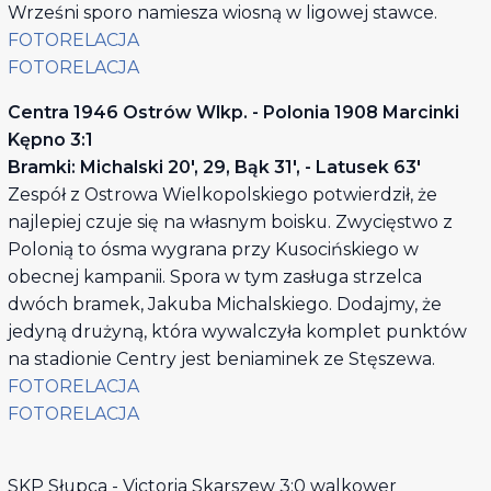
Wrześni sporo namiesza wiosną w ligowej stawce.
FOTORELACJA
FOTORELACJA
Centra 1946 Ostrów Wlkp. - Polonia 1908 Marcinki
Kępno 3:1
Bramki: Michalski 20', 29, Bąk 31', - Latusek 63'
Zespół z Ostrowa Wielkopolskiego potwierdził, że
najlepiej czuje się na własnym boisku. Zwycięstwo z
Polonią to ósma wygrana przy Kusocińskiego w
obecnej kampanii. Spora w tym zasługa strzelca
dwóch bramek, Jakuba Michalskiego. Dodajmy, że
jedyną drużyną, która wywalczyła komplet punktów
na stadionie Centry jest beniaminek ze Stęszewa.
FOTORELACJA
FOTORELACJA
SKP Słupca - Victoria Skarszew 3:0 walkower