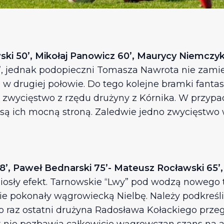
 50’, Mikołaj Panowicz 60’, Maurycy Niemczyk 63’
ą”, jednak podopieczni Tomasza Nawrota nie zamier
w drugiej połowie. Do tego kolejne bramki fantas
ie zwycięstwo z rzędu drużyny z Kórnika. W przypa
są ich mocną stroną. Zaledwie jedno zwycięstwo 
8’, Paweł Bednarski 75’- Mateusz Rocławski 65’,
ły efekt. Tarnowskie “Lwy” pod wodzą nowego tre
 pokonały wągrowiecką Nielbę. Należy podkreślić, 
 raz ostatni drużyna Radosława Kołackiego przegr