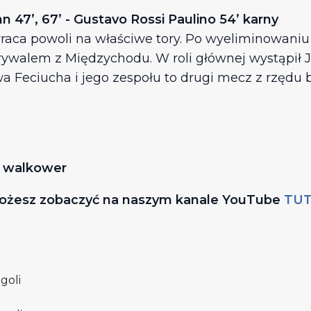
47’, 67’ - Gustavo Rossi Paulino 54’ karny
aca powoli na właściwe tory. Po wyeliminowaniu
walem z Międzychodu. W roli głównej wystąpił J
wa Feciucha i jego zespołu to drugi mecz z rzędu
3 walkower
możesz zobaczyć na naszym kanale YouTube
TUT
goli