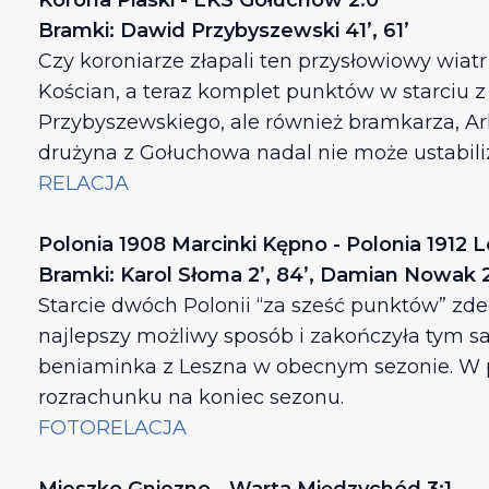
Korona Piaski - LKS Gołuchów 2:0
Bramki: Dawid Przybyszewski 41’, 61’
Czy koroniarze złapali ten przysłowiowy wia
Kościan, a teraz komplet punktów w starciu z
Przybyszewskiego, ale również bramkarza, Ar
drużyna z Gołuchowa nadal nie może ustabili
RELACJA
Polonia 1908 Marcinki Kępno - Polonia 1912 
Bramki: Karol Słoma 2’, 84’, Damian Nowak 28
Starcie dwóch Polonii “za sześć punktów” zde
najlepszy możliwy sposób i zakończyła tym 
beniaminka z Leszna w obecnym sezonie. W p
rozrachunku na koniec sezonu.
FOTORELACJA