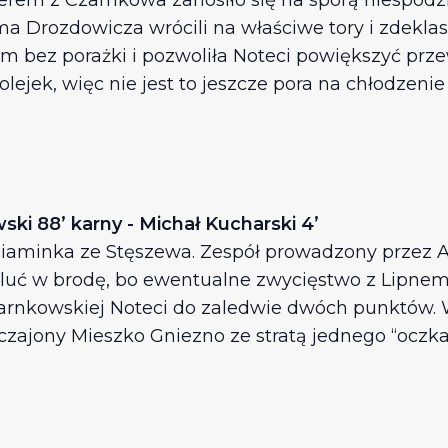
 liderem z Czarnkowa zanosiło się na sporą niespo
a Drozdowicza wrócili na właściwe tory i zdeklas
m bez porażki i pozwoliła Noteci powiększyć prz
ejek, więc nie jest to jeszcze pora na chłodzen
ki 88’ karny - Michał Kucharski 4’
niaminka ze Stęszewa. Zespół prowadzony przez A
luć w brodę, bo ewentualne zwycięstwo z Lipnem
zarnkowskiej Noteci do zaledwie dwóch punktów. 
yczajony Mieszko Gniezno ze stratą jednego “oczka