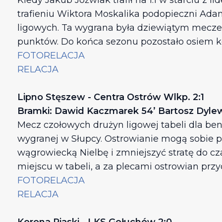
Kiedy Jakub Jóźwiak trafił na 1:1 w starciu z
trafieniu Wiktora Moskalika podopieczni Adam
ligowych. Ta wygrana była dziewiątym mecze
punktów. Do końca sezonu pozostało osiem kol
FOTORELACJA
RELACJA
Lipno Stęszew - Centra Ostrów Wlkp. 2:1
Bramki: Dawid Kaczmarek 54’ Bartosz Dylews
Mecz czołowych drużyn ligowej tabeli dla be
wygranej w Słupcy. Ostrowianie mogą sobie p
wągrowiecką Nielbę i zmniejszyć stratę do c
miejscu w tabeli, a za plecami ostrowian prz
FOTORELACJA
RELACJA