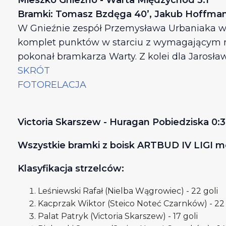
Mieszko Gniezno - Warta Międzychód 3:1
Bramki: Tomasz Bzdęga 40’, Jakub Hoffmann 
W Gnieźnie zespół Przemysława Urbaniaka wr
komplet punktów w starciu z wymagającym ry
pokonał bramkarza Warty. Z kolei dla Jarosła
SKRÓT
FOTORELACJA
Victoria Skarszew - Huragan Pobiedziska 0:
Wszystkie bramki z boisk ARTBUD IV LIGI 
Klasyfikacja strzelców:
Leśniewski Rafał (Nielba Wągrowiec) - 22 goli
Kacprzak Wiktor (Steico Noteć Czarnków) - 22 
Palat Patryk (Victoria Skarszew) - 17 goli