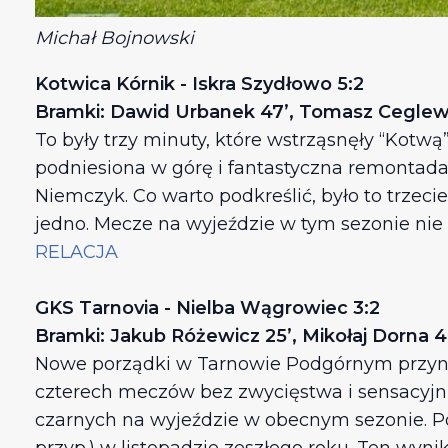
Michał Bojnowski
Kotwica Kórnik - Iskra Szydłowo 5:2
Bramki: Dawid Urbanek 47’, Tomasz Ceglewski
To były trzy minuty, które wstrząsnęły “Kotw
podniesiona w górę i fantastyczna remontada 
Niemczyk. Co warto podkreślić, było to trzec
jedno. Mecze na wyjeździe w tym sezonie nie 
RELACJA
GKS Tarnovia - Nielba Wągrowiec 3:2
Bramki: Jakub Różewicz 25’, Mikołaj Dorna 4
Nowe porządki w Tarnowie Podgórnym przynios
czterech meczów bez zwycięstwa i sensacyjnie
czarnych na wyjeździe w obecnym sezonie. Po