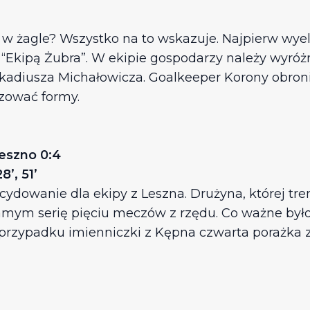
tr w żagle? Wszystko na to wskazuje. Najpierw w
 “Ekipą Żubra”. W ekipie gospodarzy należy wyróż
kadiusza Michałowicza. Goalkeeper Korony obron
zować formy.
Leszno 0:4
’, 51’
cydowanie dla ekipy z Leszna. Drużyna, której tre
samym serię pięciu meczów z rzędu. Co ważne był
rzypadku imienniczki z Kępna czwarta porażka 