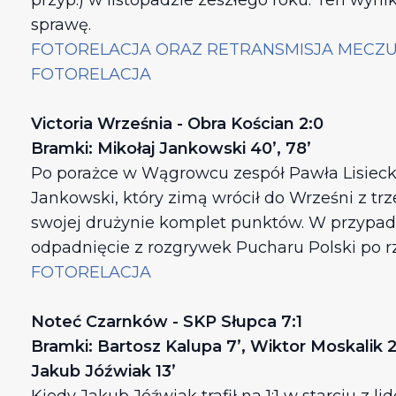
przyp.) w listopadzie zeszłego roku. Ten wy
sprawę.
FOTORELACJA ORAZ RETRANSMISJA MECZ
FOTORELACJA
Victoria Września - Obra Kościan 2:0
Bramki: Mikołaj Jankowski 40’, 78’
Po porażce w Wągrowcu zespół Pawła Lisiecki
Jankowski, który zimą wrócił do Wrześni z trz
swojej drużynie komplet punktów. W przypadk
odpadnięcie z rozgrywek Pucharu Polski po rz
FOTORELACJA
Noteć Czarnków - SKP Słupca 7:1
Bramki: Bartosz Kalupa 7’, Wiktor Moskalik 2
Jakub Jóźwiak 13’