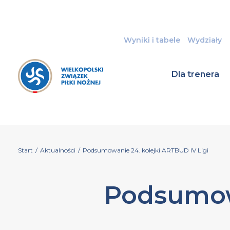
Wyniki i tabele
Wydziały
Dla trenera
Start
/
Aktualności
/
Podsumowanie 24. kolejki ARTBUD IV Ligi
Podsumow