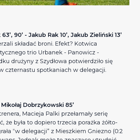
, 90’ - Jakub Rak 10’, Jakub Zieliński 13’
zali składać broni. Efekt? Kotwica
tycznego trio Urbanek - Panowicz -
dku drużyny z Szydłowa potwierdziło się
w czternastu spotkaniach w delegacji.
 Mikołaj Dobrzykowski 85’
nera, Macieja Palki przełamały serię
że była to dopiero trzecia porażka żółto-
ała “w delegacji” z Mieszkiem Gniezno (0:2