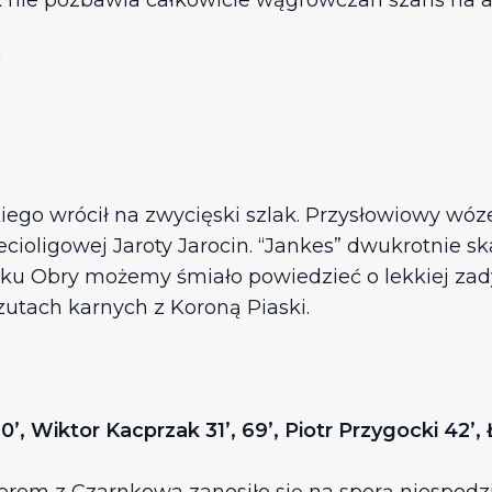
nik nie pozbawia całkowicie wągrowczan szans na
U
ego wrócił na zwycięski szlak. Przysłowiowy wóz
ecioligowej Jaroty Jarocin. “Jankes” dwukrotnie s
u Obry możemy śmiało powiedzieć o lekkiej zadys
utach karnych z Koroną Piaski.
0’, Wiktor Kacprzak 31’, 69’, Piotr Przygocki 42’