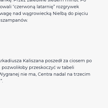
dziankę. Przez zaledwie siedem minut. Po
owali “czerwoną latarnię” rozgrywek
ewagę nad wągrowiecką Nielbą do pięciu
ie szampanów.
rkadiusza Kaliszana poszedł za ciosem po
 pozwoliłoby przeskoczyć w tabeli
Wygranej nie ma, Centra nadal na trzecim
”.