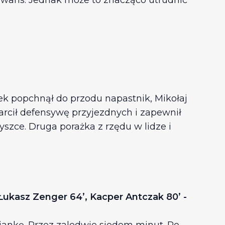
 awans. Jednak może to znacząco utrudnić
ek popchnął do przodu napastnik, Mikołaj
karcił defensywę przyjezdnych i zapewnił
zce. Druga porażka z rzędu w lidze i
, Łukasz Zenger 64’, Kacper Antczak 80’ -