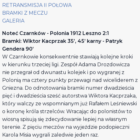
RETRANSMISJA II POŁOWA
BRAMKI Z MECZU
GALERIA
Noteć Czarnków - Polonia 1912 Leszno 2:1
Bramki: Wiktor Kacprzak 35’, 45’ karny - Patryk
Gendera 90’
W Czarnkowie konsekwentnie stawiają kolejne kroki
w kierunku trzeciej ligi. Zespół Adama Drozdowicza
nie przegrał od dwunastu kolejek i po wygranej z
Polonią ma cztery punkty przewagi nad wiceliderem z
Gniezna. Do odnotowania bramki numer dwadzieścia
pięć i dwadzieścia sześć autorstwa Wiktora Kacprzaka,
który walczy ze wspomnianym już Rafałem Leśniewski
o koronę króla strzelców. Wracając do polonistów to
wiosną spisują się zdecydowanie lepiej na własnym
terenie. Z pięciu meczów na wyjeździe podopieczni
Karola Misia wygrali zaledwie jeden raz.