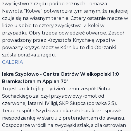
zwycięstwo z rzędu podopiecznych Tomasza
Nawrota. “Kotwa” potwierdziła tym samym, że najlepiej
czuje się na własnym terenie. Cztery ostatnie mecze w
lidze u siebie to cztery zwycięstwa. Z kolei w
przypadku Obry trzeba powiedzieć otwarcie. Zespół
prowadzony przez Krzysztofa Knychałę wpadł w
poważny kryzys. Mecz w Kórniku to dla Obrzanki
szósta porażka z rzędu.
GALERIA
Iskra Szydłowo - Centra Ostrów Wielkopolski 1:0
Bramka: Ibrahim Appiah 70’
To jest urok tej ligi. Tydzień temu zespół Piotra
Sochackiego zaliczył przysłowiowy łomot od
czerwonej latarnii IV ligi, SKP Słupca (porażka 2:5).
Teraz zespół z Szydłowa pokazał charakter i sprawił
niespodziankę w starciu z pretendentem do awansu.
Gospodarze wrócili na zwycięski szlak, a dla ostrowian