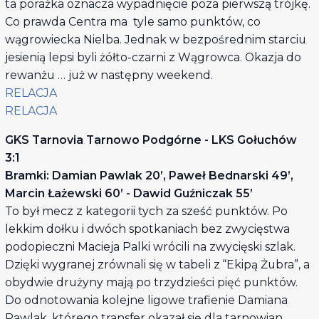
ta porażka oznacza wypadnięcie poza pierwszą trójkę.
Co prawda Centra ma tyle samo punktów, co
wągrowiecka Nielba. Jednak w bezpośrednim starciu
jesienią lepsi byli żółto-czarni z Wągrowca. Okazja do
rewanżu … już w następny weekend.
RELACJA
RELACJA
GKS Tarnovia Tarnowo Podgórne - LKS Gołuchów
3:1
Bramki: Damian Pawlak 20’, Paweł Bednarski 49’,
Marcin Łażewski 60’ - Dawid Guźniczak 55’
To był mecz z kategorii tych za sześć punktów. Po
lekkim dołku i dwóch spotkaniach bez zwycięstwa
podopieczni Macieja Palki wrócili na zwycięski szlak.
Dzięki wygranej zrównali się w tabeli z “Ekipą Żubra”, a
obydwie drużyny mają po trzydzieści pięć punktów.
Do odnotowania kolejne ligowe trafienie Damiana
Pawlak, którego transfer okazał się dla tarnowian