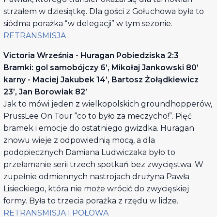
strzałem w dziesiątkę. Dla gości z Gołuchowa była to
siódma porażka “w delegacji” w tym sezonie.
RETRANSMISJA
Victoria Września - Huragan Pobiedziska 2:3
Bramki: gol samobójczy 6’, Mikołaj Jankowski 80’
karny - Maciej Jakubek 14’, Bartosz Żołądkiewicz
23’, Jan Borowiak 82’
Jak to mówi jeden z wielkopolskich groundhopperów,
PrussLee On Tour “co to było za meczycho!”. Pięć
bramek i emocje do ostatniego gwizdka. Huragan
znowu wieje z odpowiednią mocą, a dla
podopiecznych Damiana Ludwiczaka było to
przełamanie serii trzech spotkań bez zwycięstwa. W
zupełnie odmiennych nastrojach drużyna Pawła
Lisieckiego, która nie może wrócić do zwycięskiej
formy. Była to trzecia porażka z rzędu w lidze.
RETRANSMISJA I POŁOWA