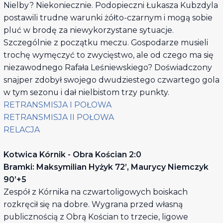
Nielby? Niekoniecznie. Podopieczni Łukasza Kubzdyla
postawili trudne warunki żółto-czarnym i mogą sobie
pluć w brodę za niewykorzystane sytuacje.
Szczególnie z początku meczu. Gospodarze musieli
trochę wymęczyć to zwycięstwo, ale od czego ma się
niezawodnego Rafała Leśniewskiego? Doświadczony
snajper zdobył swojego dwudziestego czwartego gola
w tym sezonu i dał nielbistom trzy punkty.
RETRANSMISJA I POŁOWA
RETRANSMISJA II POŁOWA
RELACJA
Kotwica Kórnik - Obra Kościan 2:0
Bramki: Maksymilian Hyżyk 72’, Maurycy Niemczyk
90’+5
Zespół z Kórnika na czwartoligowych boiskach
rozkręcił się na dobre. Wygrana przed własną
publicznością z Obrą Kościan to trzecie, ligowe