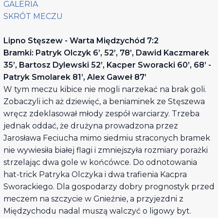
GALERIA
SKRÓT MECZU
Lipno Stęszew - Warta Międzychód 7:2
Bramki: Patryk Olczyk 6’, 52’, 78’, Dawid Kaczmarek
35’, Bartosz Dylewski 52’, Kacper Sworacki 60’, 68’ -
Patryk Smolarek 81’, Alex Gaweł 87’
W tym meczu kibice nie mogli narzekać na brak goli.
Zobaczyli ich aż dziewięć, a beniaminek ze Stęszewa
wręcz zdeklasował młody zespół warciarzy. Trzeba
jednak oddać, że drużyna prowadzona przez
Jarosława Feciucha mimo siedmiu straconych bramek
nie wywiesiła białej flagi i zmniejszyła rozmiary porażki
strzelając dwa gole w końcówce. Do odnotowania
hat-trick Patryka Olczyka i dwa trafienia Kacpra
Sworackiego. Dla gospodarzy dobry prognostyk przed
meczem na szczycie w Gnieźnie, a przyjezdni z
Międzychodu nadal muszą walczyć o ligowy byt.