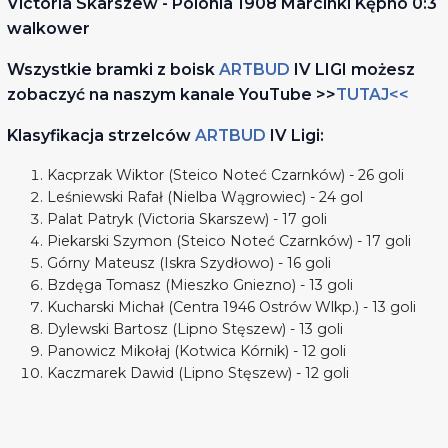
Victoria Skarszew - Polonia 1908 Marcinki Kępno 0:3
walkower
Wszystkie bramki z boisk
ARTBUD
IV LIGI możesz
zobaczyć na naszym kanale YouTube >>
TUTAJ<<
Klasyfikacja strzelców
ARTBUD
IV Ligi:
Kacprzak Wiktor (Steico Noteć Czarnków) - 26 goli
Leśniewski Rafał (Nielba Wągrowiec) - 24 gol
Palat Patryk (Victoria Skarszew) - 17 goli
Piekarski Szymon (Steico Noteć Czarnków) - 17 goli
Górny Mateusz (Iskra Szydłowo) - 16 goli
Bzdęga Tomasz (Mieszko Gniezno) - 13 goli
Kucharski Michał (Centra 1946 Ostrów Wlkp.) - 13 goli
Dylewski Bartosz (Lipno Stęszew) - 13 goli
Panowicz Mikołaj (Kotwica Kórnik) - 12 goli
Kaczmarek Dawid (Lipno Stęszew) - 12 goli