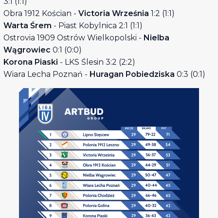
3:1 (1:1)
Obra 1912 Kościan -
Victoria Września
1:2 (1:1)
Warta Śrem
- Piast Kobylnica 2:1 (1:1)
Ostrovia 1909 Ostrów Wielkopolski -
Nielba
Wągrowiec
0:1 (0:0)
Korona Piaski
- LKS Ślesin 3:2 (2:2)
Wiara Lecha Poznań -
Huragan Pobiedziska
0:3 (0:1)