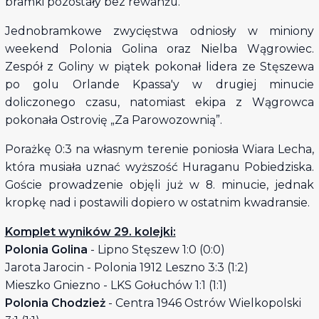
bramki pozostały bez rewanżu.
Jednobramkowe zwycięstwa odniosły w miniony
weekend Polonia Golina oraz Nielba Wągrowiec.
Zespół z Goliny w piątek pokonał lidera ze Stęszewa
po golu Orlande Kpassa'y w drugiej minucie
doliczonego czasu, natomiast ekipa z Wągrowca
pokonała Ostrovię „Za Parowozownią”.
Porażkę 0:3 na własnym terenie poniosła Wiara Lecha,
która musiała uznać wyższość Huraganu Pobiedziska.
Goście prowadzenie objęli już w 8. minucie, jednak
kropkę nad i postawili dopiero w ostatnim kwadransie.
Komplet wyników 29. kolejki:
Polonia Golina
- Lipno Stęszew 1:0 (0:0)
Jarota Jarocin - Polonia 1912 Leszno 3:3 (1:2)
Mieszko Gniezno - LKS Gołuchów 1:1 (1:1)
Polonia Chodzież
- Centra 1946 Ostrów Wielkopolski