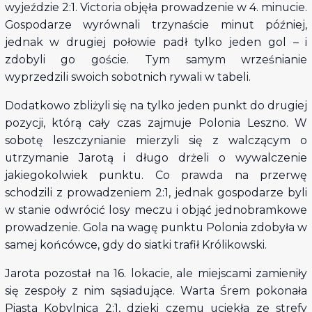
wyjeździe 2:1. Victoria objęła prowadzenie w 4. minucie.
Gospodarze wyrównali trzynaście minut później,
jednak w drugiej połowie padł tylko jeden gol – i
zdobyli go goście. Tym samym wrześnianie
wyprzedzili swoich sobotnich rywali w tabeli.
Dodatkowo zbliżyli się na tylko jeden punkt do drugiej
pozycji, którą cały czas zajmuje Polonia Leszno. W
sobotę leszczynianie mierzyli się z walczącym o
utrzymanie Jarotą i długo drżeli o wywalczenie
jakiegokolwiek punktu. Co prawda na przerwę
schodzili z prowadzeniem 2:1, jednak gospodarze byli
w stanie odwrócić losy meczu i objąć jednobramkowe
prowadzenie. Gola na wagę punktu Polonia zdobyła w
samej końcówce, gdy do siatki trafił Królikowski.
Jarota pozostał na 16. lokacie, ale miejscami zamieniły
się zespoły z nim sąsiadujące. Warta Śrem pokonała
Piasta Kobylnica 2:1, dzięki czemu uciekła ze strefy