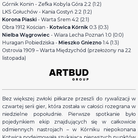
Górnik Konin - Zefka Kobyla Góra 2:2 (1:2)
LKS Gołuchów - Kania Gostyń 2:2 (1:2)
Korona Piaski
- Warta Śrem 4:2 (2:1)
Obra 1912 Kościan -
Kotwica Kórnik
0:3 (0:3)
Nielba Wągrowiec
- Wiara Lecha Poznań 1:0 (0:0)
Huragan Pobiedziska -
Mieszko Gniezno
1:4 (1:3)
Ostrovia 1909 – Warta Międzychód (przełożony na 22
listopada)
Bez większej zwłoki piłkarze przeszli do rywalizacji w
czwartej serii gier, która została w całości rozegrana w
niedzielne popołudnie. Pierwsze spotkanie było
pojedynkiem ekip znajdujących się w całkowicie
odmiennych nastrojach – w Kórniku niepokonana
Kotwica podejmowała szukającą pierwszych punktów