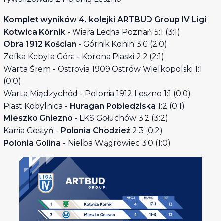
Komplet wyników 4. kolejki ARTBUD Group IV Ligi
Kotwica Kórnik
- Wiara Lecha Poznań 5:1 (3:1)
Obra 1912 Kościan
- Górnik Konin 3:0 (2:0)
Zefka Kobyla Góra - Korona Piaski 2:2 (2:1)
Warta Śrem - Ostrovia 1909 Ostrów Wielkopolski 1:1
(0:0)
Warta Międzychód - Polonia 1912 Leszno 1:1 (0:0)
Piast Kobylnica -
Huragan Pobiedziska
1:2 (0:1)
Mieszko Gniezno
- LKS Gołuchów 3:2 (3:2)
Kania Gostyń -
Polonia Chodzież
2:3 (0:2)
Polonia Golina
- Nielba Wągrowiec 3:0 (1:0)