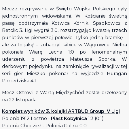
Mecze rozgrywane w Święto Wojska Polskiego były
jednostronnymi widowiskami. W Kościanie świetną
passę podtrzymała Kotwica Kórnik. Spadkowicz z
Betclic 3. Ligi wygrał 3:0, rozstrzygając kwestię trzech
punktów w pierwszej połowie. Tylko jedną bramkę –
ale za to jaką! – zobaczyli kibice w Wągrowcu. Nielba
pokonała Wiarę Lecha 1:0 po fenomenalnym
uderzeniu z powietrza Mateusza Sporka. W
derbowym pojedynku na zamknięcie rywalizacji w tej
serii gier Mieszko pokonał na wyjeździe Huragan
Pobiedziska 4:1.
Mecz Ostrovii z Wartą Międzychód został przełożony
na 22 listopada.
Komplet wyników 3. kolejki ARTBUD Group IV Ligi
Polonia 1912 Leszno -
Piast Kobylnica
1:3 (0:1)
Polonia Chodzież - Polonia Golina 0:0