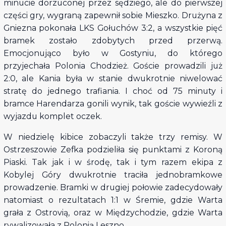
minucie dorzuconej przez sędziego, ale do pierwszej
części gry, wygraną zapewnił sobie Mieszko. Drużyna z
Gniezna pokonała LKS Gołuchów 3:2, a wszystkie pięć
bramek zostało zdobytych przed przerwą.
Emocjonująco było w Gostyniu, do którego
przyjechała Polonia Chodzież. Goście prowadzili już
2:0, ale Kania była w stanie dwukrotnie niwelować
stratę do jednego trafiania. I choć od 75 minuty i
bramce Harendarza gonili wynik, tak goście wywieźli z
wyjazdu komplet oczek.
W niedzielę kibice zobaczyli także trzy remisy. W
Ostrzeszowie Zefka podzieliła się punktami z Koroną
Piaski. Tak jak i w środę, tak i tym razem ekipa z
Kobylej Góry dwukrotnie traciła jednobramkowe
prowadzenie. Bramki w drugiej połowie zadecydowały
natomiast o rezultatach 1:1 w Śremie, gdzie Warta
grała z Ostrovią, oraz w Międzychodzie, gdzie Warta
rywalizowała z Polonią Leszno.