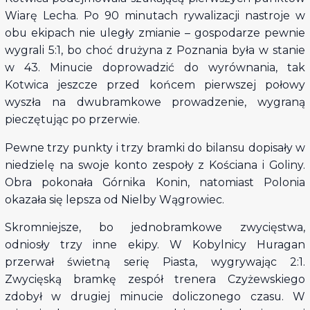
Wiarę Lecha. Po 90 minutach rywalizacji nastroje w
obu ekipach nie uległy zmianie – gospodarze pewnie
wygrali 5:1, bo choć drużyna z Poznania była w stanie
w 43. Minucie doprowadzić do wyrównania, tak
Kotwica jeszcze przed końcem pierwszej połowy
wyszła na dwubramkowe prowadzenie, wygraną
pieczętując po przerwie.
Pewne trzy punkty i trzy bramki do bilansu dopisały w
niedzielę na swoje konto zespoły z Kościana i Goliny.
Obra pokonała Górnika Konin, natomiast Polonia
okazała się lepsza od Nielby Wągrowiec.
Skromniejsze, bo jednobramkowe zwycięstwa,
odniosły trzy inne ekipy. W Kobylnicy Huragan
przerwał świetną serię Piasta, wygrywając 2:1.
Zwycięską bramkę zespół trenera Czyżewskiego
zdobył w drugiej minucie doliczonego czasu. W