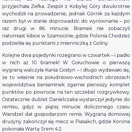
przyjechała Zefka. Zespół z Kobylej Góry dwukrotnie
wychodził na prowadzenie, jednak Górnik za każdym
razem był w stanie doprowadzić do wyrównania – po
raz drugi w 86. minucie. Bramek nie zobaczyli
natomiast kibice w Szamocinie, gdzie Polonia Chodzież
podzieliła się punktami z imienniczką z Goliny.
Kolejne dwa pojedynki rozegrano w czwartek – i padło
w nich aż 10 bramek! W Gołuchowie o pierwszą
wygraną walczyła Kania Gostyń – i długo wydawało się,
że to właśnie na południowo-wschodnich obrzeżach
województwa beniaminek zgarnie pierwszy komplet
punktów po powrocie na ten szczebel rozgrywkowy.
Ostatecznie dublet Danielczaka wystarczył jedynie do
remisu, gdyż w piątej minucie doliczonego czasu
Wandzel dał gospodarzom remis. Wygraną domowej
drużyny zakończył się mecz w Piasakch, gdzie Korona
pokonała Wartę Śrem 4:2.