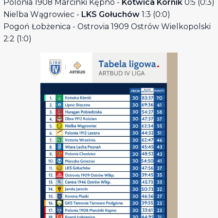
Polonia 1908 Marcinki Kępno -
Kotwica Kórnik
0:5 (0:3)
Nielba Wągrowiec -
LKS Gołuchów
1:3 (0:0)
Pogoń Łobżenica - Ostrovia 1909 Ostrów Wielkopolski
2:2 (1:0)