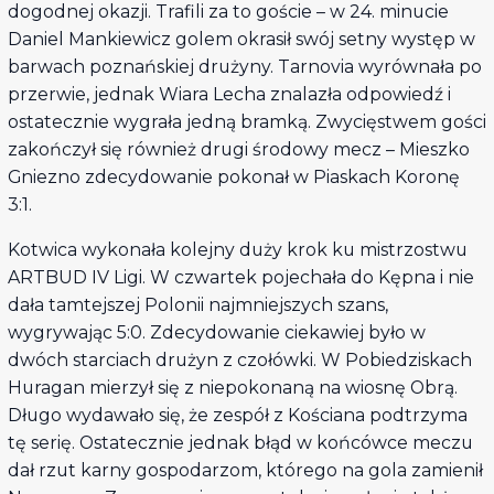
dogodnej okazji. Trafili za to goście – w 24. minucie
Daniel Mankiewicz golem okrasił swój setny występ w
barwach poznańskiej drużyny. Tarnovia wyrównała po
przerwie, jednak Wiara Lecha znalazła odpowiedź i
ostatecznie wygrała jedną bramką. Zwycięstwem gości
zakończył się również drugi środowy mecz – Mieszko
Gniezno zdecydowanie pokonał w Piaskach Koronę
3:1.
Kotwica wykonała kolejny duży krok ku mistrzostwu
ARTBUD IV Ligi. W czwartek pojechała do Kępna i nie
dała tamtejszej Polonii najmniejszych szans,
wygrywając 5:0. Zdecydowanie ciekawiej było w
dwóch starciach drużyn z czołówki. W Pobiedziskach
Huragan mierzył się z niepokonaną na wiosnę Obrą.
Długo wydawało się, że zespół z Kościana podtrzyma
tę serię. Ostatecznie jednak błąd w końcówce meczu
dał rzut karny gospodarzom, którego na gola zamienił