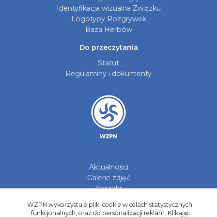
Identyfikacja wizualna Związku
Logotypy Rozgrywek
Baza Herbów
Do przeczytania
Statut
Regulaminy i dokumenty
Aktualności
Galerie zdjęć
Kontakt
WZPN wykorzystuje pliki cookie w celach statystycznych,
Kadry Regionów
funkcjonalnych, oraz do personalizacji reklam. Klikając