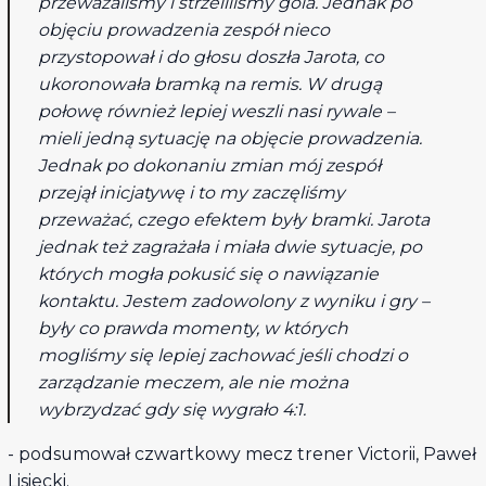
przeważaliśmy i strzeliliśmy gola. Jednak po
objęciu prowadzenia zespół nieco
przystopował i do głosu doszła Jarota, co
ukoronowała bramką na remis. W drugą
połowę również lepiej weszli nasi rywale –
mieli jedną sytuację na objęcie prowadzenia.
Jednak po dokonaniu zmian mój zespół
przejął inicjatywę i to my zaczęliśmy
przeważać, czego efektem były bramki. Jarota
jednak też zagrażała i miała dwie sytuacje, po
których mogła pokusić się o nawiązanie
kontaktu. Jestem zadowolony z wyniku i gry –
były co prawda momenty, w których
mogliśmy się lepiej zachować jeśli chodzi o
zarządzanie meczem, ale nie można
wybrzydzać gdy się wygrało 4:1.
- podsumował czwartkowy mecz trener Victorii, Paweł
Lisiecki.