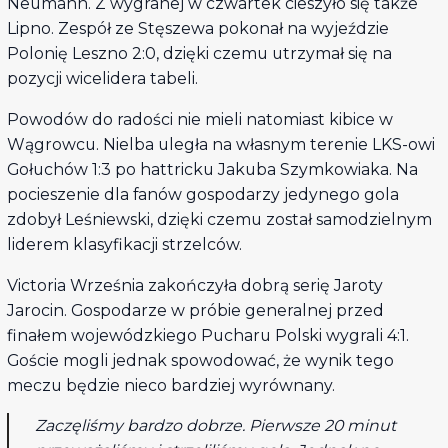
Neumann. Z wygranej w czwartek cieszyło się także
Lipno. Zespół ze Stęszewa pokonał na wyjeździe
Polonię Leszno 2:0, dzięki czemu utrzymał się na
pozycji wicelidera tabeli.
Powodów do radości nie mieli natomiast kibice w
Wągrowcu. Nielba uległa na własnym terenie LKS-owi
Gołuchów 1:3 po hattricku Jakuba Szymkowiaka. Na
pocieszenie dla fanów gospodarzy jedynego gola
zdobył Leśniewski, dzięki czemu został samodzielnym
liderem klasyfikacji strzelców.
Victoria Września zakończyła dobrą serię Jaroty
Jarocin. Gospodarze w próbie generalnej przed
finałem wojewódzkiego Pucharu Polski wygrali 4:1.
Goście mogli jednak spowodować, że wynik tego
meczu będzie nieco bardziej wyrównany.
Zaczęliśmy bardzo dobrze. Pierwsze 20 minut