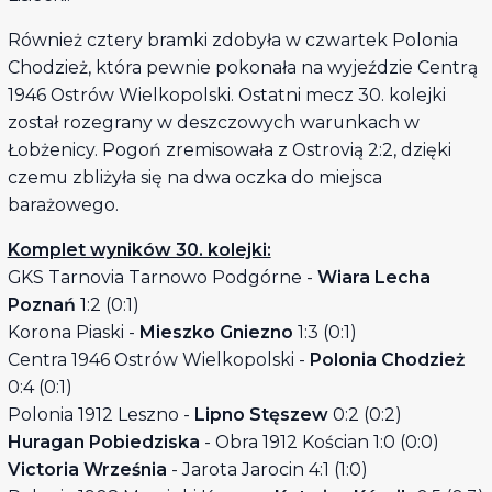
Również cztery bramki zdobyła w czwartek Polonia
Chodzież, która pewnie pokonała na wyjeździe Centrą
1946 Ostrów Wielkopolski. Ostatni mecz 30. kolejki
został rozegrany w deszczowych warunkach w
Łobżenicy. Pogoń zremisowała z Ostrovią 2:2, dzięki
czemu zbliżyła się na dwa oczka do miejsca
barażowego.
Komplet wyników 30. kolejki:
GKS Tarnovia Tarnowo Podgórne -
Wiara Lecha
Poznań
1:2 (0:1)
Korona Piaski -
Mieszko Gniezno
1:3 (0:1)
Centra 1946 Ostrów Wielkopolski -
Polonia Chodzież
0:4 (0:1)
Polonia 1912 Leszno -
Lipno Stęszew
0:2 (0:2)
Huragan Pobiedziska
- Obra 1912 Kościan 1:0 (0:0)
Victoria Września
- Jarota Jarocin 4:1 (1:0)