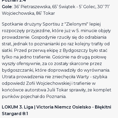
Poznań 2:4
Gole
: 36’ Pietraszewska, 65’ Świątek - 5’ Golec, 30’ 71’
Wojciechowska, 86’ Tokar
Spotkanie drużyny Sportisu z "Zielonymi" lepiej
rozpoczęły przyjezdne, które już w 5. minucie objęły
prowadzenie. Gospodynie rzuciły się do odrabiania
strat, jednak to poznanianki po raz kolejny trafiły od
siatki. Przed przerwą ekipę z Bydgoszczy było stać
tylko na jedno trafienie. Gościnie na drugą połowę
wyszły ofensywnie, za co zostały skarcone przez
bydgoszczanki, które doprowadziły do wyrównania.
Utrata prowadzenia nie zniechęciła Warty - szybka
odpowiedź Zofii Wojciechowskiej i trafienie w
końcówce autorstwa Julii Tokar sprawiły, że komplet
punków pojechał do Poznania.
LOKUM 3. Liga | Victoria Niemcz Osielsko - Błękitni
Stargard 8:1