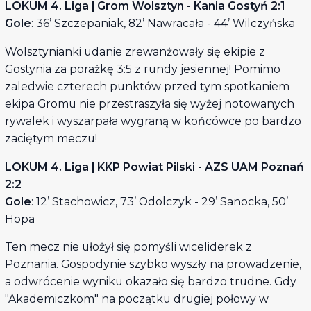
LOKUM 4. Liga | Grom Wolsztyn - Kania Gostyń 2:1
Gole
: 36’ Szczepaniak, 82’ Nawracała - 44’ Wilczyńska
Wolsztynianki udanie zrewanżowały się ekipie z
Gostynia za porażkę 3:5 z rundy jesiennej! Pomimo
zaledwie czterech punktów przed tym spotkaniem
ekipa Gromu nie przestraszyła się wyżej notowanych
rywalek i wyszarpała wygraną w końcówce po bardzo
zaciętym meczu!
LOKUM 4. Liga | KKP Powiat Pilski - AZS UAM Poznań
2:2
Gole
: 12’ Stachowicz, 73’ Odolczyk - 29’ Sanocka, 50’
Hopa
Ten mecz nie ułożył się pomyśli wiceliderek z
Poznania. Gospodynie szybko wyszły na prowadzenie,
a odwrócenie wyniku okazało się bardzo trudne. Gdy
"Akademiczkom" na początku drugiej połowy w