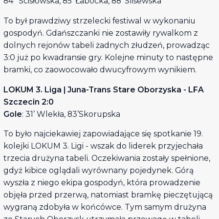
84’ Ścisłowska, 85’ Łabocka, 88’ Slisewska
To był prawdziwy strzelecki festiwal w wykonaniu
gospodyń. Gdańszczanki nie zostawiły rywalkom z
dolnych rejonów tabeli żadnych złudzeń, prowadząc
3:0 już po kwadransie gry. Kolejne minuty to następne
bramki, co zaowocowało dwucyfrowym wynikiem.
LOKUM 3. Liga | Juna-Trans Stare Oborzyska - LFA
Szczecin 2:0
Gole
: 31’ Wlekła, 83’Skorupska
To było najciekawiej zapowiadające się spotkanie 19.
kolejki LOKUM 3. Ligi - wszak do liderek przyjechała
trzecia drużyna tabeli. Oczekiwania zostały spełnione,
gdyż kibice oglądali wyrównany pojedynek. Górą
wyszła z niego ekipa gospodyń, która prowadzenie
objęła przed przerwą, natomiast bramkę pieczętującą
wygraną zdobyła w końcówce. Tym samym drużyna