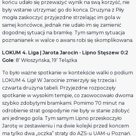
końcu udało się przeważyć wynik na swą korzyść, nie
były wstanie utrzymać go do końca. Drużyna z Piły
mogła zaskoczyć przyjezdne strzelając im gola w
samej końcówce, jednak nie udało im się zamienić
dogodnej sytuacji na bramkę. Tym samym sytuacja
poznanianek w walce o awans robi się skomplikowana.
LOKUM 4. Liga | Jarota Jarocin - Lipno Stęszew 0:2
Gole
: 8’ Włoszyńska, 19’ Telążka
To było ważne spotkanie w kontekście walki o podium
LOKUM 4. Ligi! W Jarocinie zmierzyły się trzecia i
czwarta drużyna tabeli. Przyjezdne rozpoczęły
spotkanie w wysokim tempie, co zaowocowało dwoma
szybko zdobytymi bramkami. Pomimo 70 minut na
odrobienie strat gospodynie nie były w stanie zdobyć
ani jednego gola. Tym samym Lipno przeskoczyło
Jarotę w zestawieniu i na dwie kolejki przed końcem
ma tylko dwa „oczka” straty do AZS-u UAM-u Poznań.