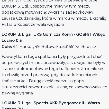
ze Starych Oborzysk utrzymała przewagę w tabeli
LOKUM 3. Ligi. Gospodynie miały w tym meczu
dodatkową motywację: wygraną zadedykowały
Laurze Czudzińskiej, która w marcu w meczu Ekstraligi
Futsalu Kobiet zerwała więzadła.
LOKUM 3. Liga | UKS Górnicza Konin - GOSRiT Wikęd
Luzino 0:5
Gole:
44’ Harkot, 49’ Butowska, 53’ 55’ 75’ Budzisz
Faworytkami tego spotkania były przyjezdne. I choć
od pierwszych minut przeważały, tak długo nie były w
stanie udokumentować tego trafieniem. Zmieniło się
to chwilę przed przerwą, gdy do siatki koninianek
trafiła Harkot. Drugą część meczu to popis
skuteczności zawodniczek Luzina, co zaowocowało ich
pewną wygraną.
LOKUM 3. Liga | Sportis-KKP Bydgoszcz II - Warta