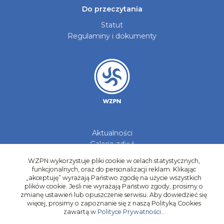
Do przeczytania
Statut
Regulaminy i dokumenty
Aktualności
Galerie zdjęć
Kontakt
WZPN wykorzystuje pliki cookie w celach statystycznych,
funkcjonalnych, oraz do personalizacji reklam. Klikając
Kadry Regionów
„akceptuję” wyrażają Państwo zgodę na użycie wszystkich
Program Grantowy
plików cookie. Jeśli nie wyrażają Państwo zgody, prosimy o
Dziewczyny do Piłki
zmianę ustawień lub opuszczenie serwisu. Aby dowiedzieć się
więcej, prosimy o zapoznanie się z naszą Polityką Cookies
zawartą w
Polityce Prywatności.
.