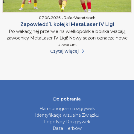
07.08.2026 • Rafał Wandzioch
Zapowiedź 1. kolejki MetaLaser IV Ligi
Po wakacyjnej przerwie na wielkopolskie boiska wracają
zawodnicy MetaLaser IV Ligi! Nowy sezon oznacza nowe
otwarcie,
Czytaj więcej
Do pobrania
Harmonogram rozgrywek
Identyfikacja wizualna Związku
Logotypy Rozgrywek
Baza Herbów