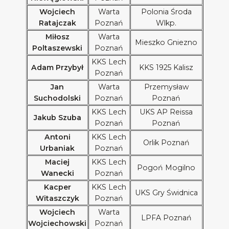
Wojciech
Warta
Polonia Środa
Ratajczak
Poznań
Wlkp.
Miłosz
Warta
Mieszko Gniezno
Poltaszewski
Poznań
KKS Lech
Adam Przybył
KKS 1925 Kalisz
Poznań
Jan
Warta
Przemysław
Suchodolski
Poznań
Poznań
KKS Lech
UKS AP Reissa
Jakub Szuba
Poznań
Poznań
Antoni
KKS Lech
Orlik Poznań
Urbaniak
Poznań
Maciej
KKS Lech
Pogoń Mogilno
Wanecki
Poznań
Kacper
KKS Lech
UKS Gry Świdnica
Witaszczyk
Poznań
Wojciech
Warta
LPFA Poznań
Wojciechowski
Poznań