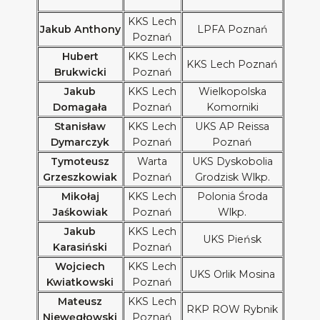
KKS Lech
Jakub Anthony
LPFA Poznań
Poznań
Hubert
KKS Lech
KKS Lech Poznań
Brukwicki
Poznań
Jakub
KKS Lech
Wielkopolska
Domagała
Poznań
Komorniki
Stanisław
KKS Lech
UKS AP Reissa
Dymarczyk
Poznań
Poznań
Tymoteusz
Warta
UKS Dyskobolia
Grzeszkowiak
Poznań
Grodzisk Wlkp.
Mikołaj
KKS Lech
Polonia Środa
Jaśkowiak
Poznań
Wlkp.
Jakub
KKS Lech
UKS Pieńsk
Karasiński
Poznań
Wojciech
KKS Lech
UKS Orlik Mosina
Kwiatkowski
Poznań
Mateusz
KKS Lech
RKP ROW Rybnik
Niewęgłowski
Poznań