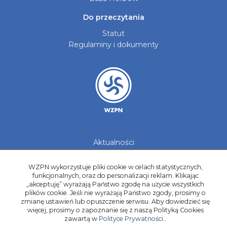
Do przeczytania
Statut
Regulaminy i dokumenty
Aktualności
Galerie zdjęć
Kontakt
WZPN wykorzystuje pliki cookie w celach statystycznych,
funkcjonalnych, oraz do personalizacji reklam. Klikając
Kadry Regionów
„akceptuję” wyrażają Państwo zgodę na użycie wszystkich
plików cookie. Jeśli nie wyrażają Państwo zgody, prosimy o
Program Grantowy
zmianę ustawień lub opuszczenie serwisu. Aby dowiedzieć się
Dziewczyny do Piłki
więcej, prosimy o zapoznanie się z naszą Polityką Cookies
zawartą w
Polityce Prywatności.
.