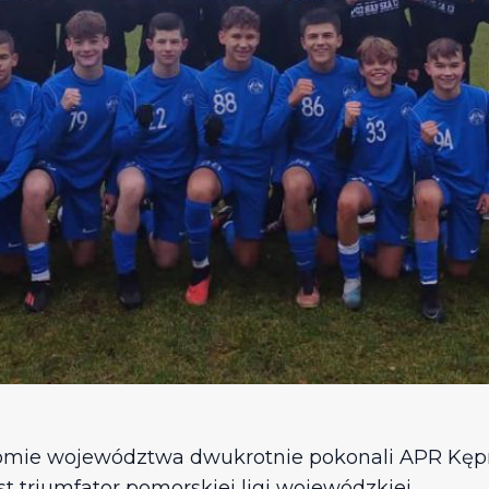
omie województwa dwukrotnie pokonali APR Kępn
 triumfator pomorskiej ligi wojewódzkiej.