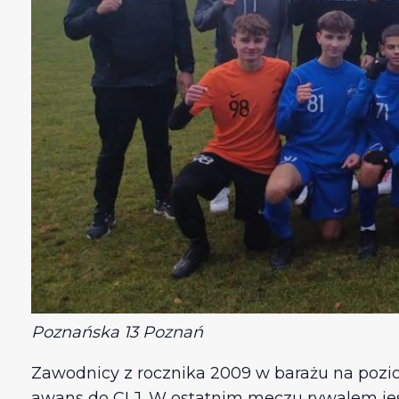
Poznańska 13 Poznań
Zawodnicy z rocznika 2009 w barażu na pozi
awans do CLJ. W ostatnim meczu rywalem jest