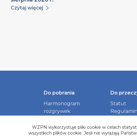
Czytaj więcej
Do pobrania
Do przecz
Harmonogram
Statut
rozgrywek
Regulamin
Identyfikacja wizualna
dokument
Związku
WZPN wykorzystuje pliki cookie w celach statysty
wszystkich plików cookie. Jeśli nie wyrażają Pańs
Logotypy Rozgrywek