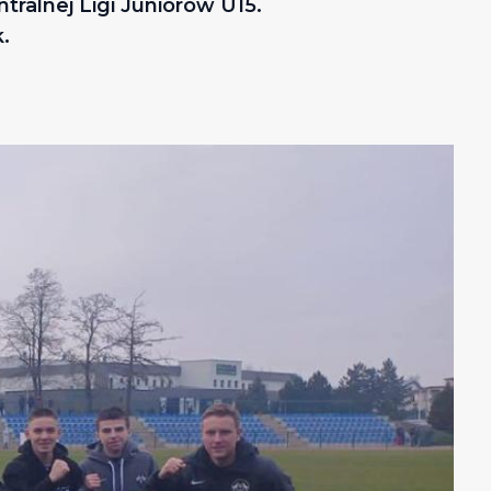
tralnej Ligi Juniorów U15.
.