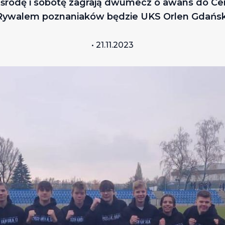
 środę i sobotę zagrają dwumecz o awans do Cen
Rywalem poznaniaków będzie UKS Orlen Gdańsk
• 21.11.2023