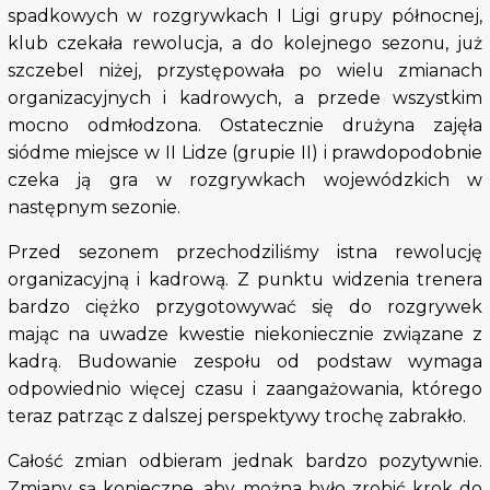
spadkowych w rozgrywkach I Ligi grupy północnej,
klub czekała rewolucja, a do kolejnego sezonu, już
szczebel niżej, przystępowała po wielu zmianach
organizacyjnych i kadrowych, a przede wszystkim
mocno odmłodzona. Ostatecznie drużyna zajęła
siódme miejsce w II Lidze (grupie II) i prawdopodobnie
czeka ją gra w rozgrywkach wojewódzkich w
następnym sezonie.
Przed sezonem przechodziliśmy istna rewolucję
organizacyjną i kadrową. Z punktu widzenia trenera
bardzo ciężko przygotowywać się do rozgrywek
mając na uwadze kwestie niekoniecznie związane z
kadrą. Budowanie zespołu od podstaw wymaga
odpowiednio więcej czasu i zaangażowania, którego
teraz patrząc z dalszej perspektywy trochę zabrakło.
Całość zmian odbieram jednak bardzo pozytywnie.
Zmiany są konieczne, aby można było zrobić krok do