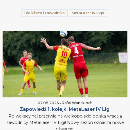
Dla kibica i zawodnika
MetaLaser IV Liga
07.08.2026 • Rafał Wandzioch
Zapowiedź 1. kolejki MetaLaser IV Ligi
Po wakacyjnej przerwie na wielkopolskie boiska wracają
zawodnicy MetaLaser IV Ligi! Nowy sezon oznacza nowe
otwarcie,