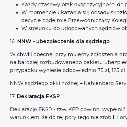
Każdy czasowy brak dyspozycyjności d
W momencie ukazania się obsady sędzió
decyzje podejmie Przewodniczący Kole
W stosunku do urlopowanych sędziów obo
16.
NNW - ubezpieczenie dla sędziego
W chwili obecnej przyjmujemy zgłoszenia d
najbardziej rozbudowanego pakietu ubezpiecz
przypadku wyniesie odpowiednio 75 zł, 125 zł l
NNW sędziego piłki nożnej – Kahlenberg Serv
17.
Deklaracja FKSP
Deklarację FKSP - tzw. KFP powinni wypełnić 
warunkiem, że do tej pory tego nie zrobili i