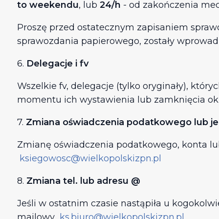
to weekendu
, lub
24/h
- od zakończenia mec
Proszę przed ostatecznym zapisaniem sprawoz
sprawozdania papierowego, zostały wprowadz
6.
Delegacje i fv
Wszelkie fv, delegacje (tylko oryginały), któ
momentu ich wystawienia lub zamknięcia okr
7.
Zmiana oświadczenia podatkowego lub je
Zmianę oświadczenia podatkowego, konta lub
ksiegowosc@wielkopolskizpn.pl
8.
Zmiana tel. lub adresu @
Jeśli w ostatnim czasie nastąpiła u kogokolw
mailowy
ks.biuro@wielkopolskizpn.pl