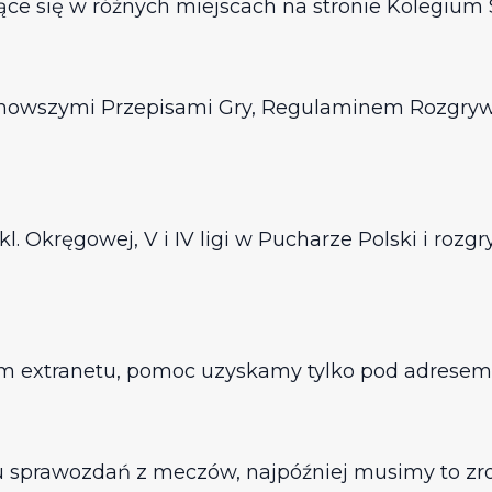
ające się w różnych miejscach na stronie Kolegiu
ajnowszymi Przepisami Gry, Regulaminem Rozgry
l. Okręgowej, V i IV ligi w Pucharze Polski i ro
iem extranetu, pomoc uzyskamy tylko pod adres
prawozdań z meczów, najpóźniej musimy to zr