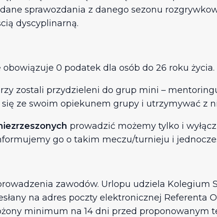
iadane sprawozdania z danego sezonu rozgrywko
ią dyscyplinarną.
obowiązuje 0 podatek dla osób do 26 roku życia.
órzy zostali przydzieleni do grup mini – mentorin
 się ze swoim opiekunem grupy i utrzymywać z n
niezrzeszonych
prowadzić możemy tylko i wyłącz
nformujemy go o takim meczu/turnieju i jednocz
 prowadzenia zawodów. Urlopu udziela Kolegiu
słany na adres poczty elektronicznej Referenta O
łożony minimum na 14 dni przed proponowanym t