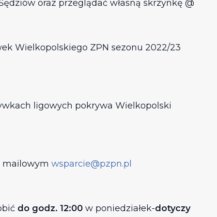
m Sędziów oraz przeglądać własną skrzynkę @
wek Wielkopolskiego ZPN sezonu 2022/23
zgrywkach ligowych pokrywa Wielkopolski
em mailowym
wsparcie@pzpn.pl
obić
do godz. 12:00
w poniedziałek-
dotyczy