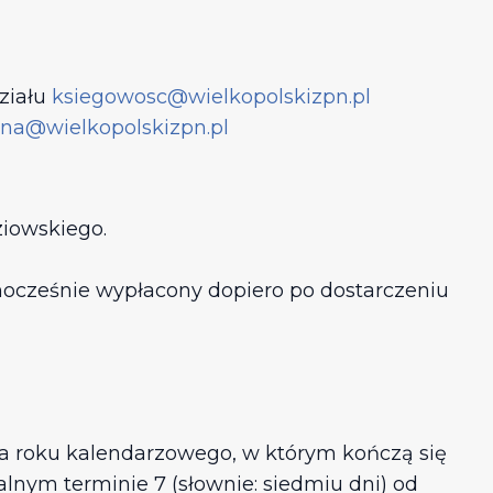
ziału
ksiegowosc@wielkopolskizpn.pl
ina@wielkopolskizpn.pl
ziowskiego.
dnocześnie wypłacony dopiero po dostarczeniu
a roku kalendarzowego, w którym kończą się
lnym terminie 7 (słownie: siedmiu dni) od