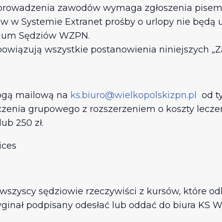
o prowadzenia zawodów wymaga zgłoszenia pisem
w w Systemie Extranet prośby o urlopy nie będą
gium Sędziów WZPN.
wiązują wszystkie postanowienia niniejszych „Za
rogą mailową na
ks.biuro@wielkopolskizpn.pl
od ty
enia grupowego z rozszerzeniem o koszty leczenia
ub 250 zł.
ices
wszyscy sędziowie rzeczywiści z kursów, które odb
 oryginał podpisany odesłać lub oddać do biura KS