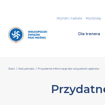
Wyniki i tabele
Wydziały
Dla trenera
Start
/
Aktualności
/
Przydatne informacje dla wszystkich sędziów
Przydatn