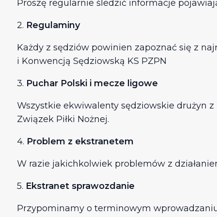
Proszę regularnie śledzić informacje pojawi
2.
Regulaminy
Każdy z sędziów powinien zapoznać się z n
i Konwencją Sędziowską KS PZPN
3.
Puchar Polski i mecze ligowe
Wszystkie ekwiwalenty sędziowskie drużyn z k
Związek Piłki Nożnej.
4.
Problem z ekstranetem
W razie jakichkolwiek problemów z działan
5.
Ekstranet sprawozdanie
Przypominamy o terminowym wprowadzaniu s