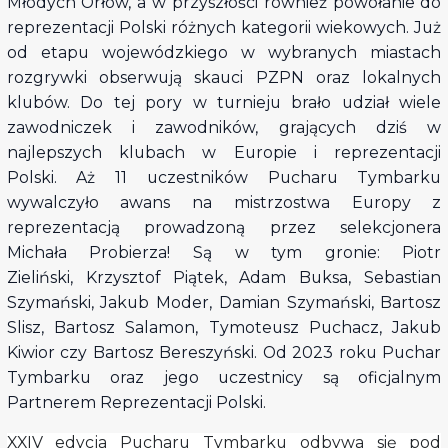
Młodych Orłów, a w przyszłości również powołanie do
reprezentacji Polski różnych kategorii wiekowych. Już
od etapu wojewódzkiego w wybranych miastach
rozgrywki obserwują skauci PZPN oraz lokalnych
klubów. Do tej pory w turnieju brało udział wiele
zawodniczek i zawodników, grających dziś w
najlepszych klubach w Europie i reprezentacji
Polski. Aż 11 uczestników Pucharu Tymbarku
wywalczyło awans na mistrzostwa Europy z
reprezentacją prowadzoną przez selekcjonera
Michała Probierza! Są w tym gronie: Piotr
Zieliński, Krzysztof Piątek, Adam Buksa, Sebastian
Szymański, Jakub Moder, Damian Szymański, Bartosz
Slisz, Bartosz Salamon, Tymoteusz Puchacz, Jakub
Kiwior czy Bartosz Bereszyński. Od 2023 roku Puchar
Tymbarku oraz jego uczestnicy są oficjalnym
Partnerem Reprezentacji Polski.
XXIV edycja Pucharu Tymbarku odbywa się pod