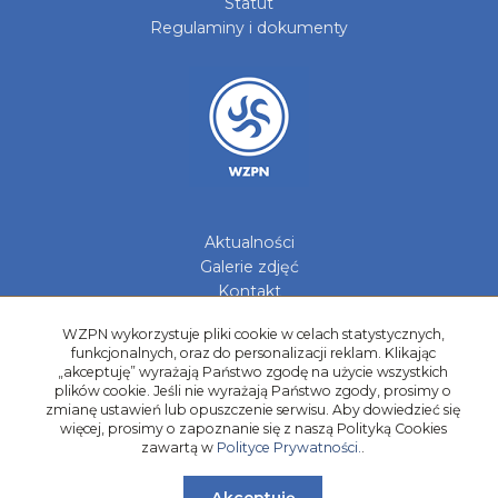
Statut
Regulaminy i dokumenty
Aktualności
Galerie zdjęć
Kontakt
Kadry Regionów
WZPN wykorzystuje pliki cookie w celach statystycznych,
funkcjonalnych, oraz do personalizacji reklam. Klikając
Program Grantowy
„akceptuję” wyrażają Państwo zgodę na użycie wszystkich
Dziewczyny do Piłki
plików cookie. Jeśli nie wyrażają Państwo zgody, prosimy o
zmianę ustawień lub opuszczenie serwisu. Aby dowiedzieć się
więcej, prosimy o zapoznanie się z naszą Polityką Cookies
zawartą w
Polityce Prywatności.
.