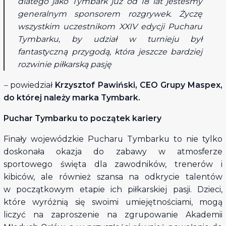
dlatego jako Tymbark już od 18 lat jesteśmy
generalnym sponsorem rozgrywek. Życzę
wszystkim uczestnikom XXIV edycji Pucharu
Tymbarku, by udział w turnieju był
fantastyczną przygodą, która jeszcze bardziej
rozwinie piłkarską pasję
–
powiedział
Krzysztof Pawiński, CEO Grupy Maspex,
do której należy marka Tymbark.
Puchar Tymbarku to początek kariery
Finały wojewódzkie Pucharu Tymbarku to nie tylko
doskonała okazja do zabawy w atmosferze
sportowego święta dla zawodników, trenerów i
kibiców, ale również szansa na odkrycie talentów
w początkowym etapie ich piłkarskiej pasji. Dzieci,
które wyróżnią się swoimi umiejętnościami, mogą
liczyć na zaproszenie na zgrupowanie Akademii