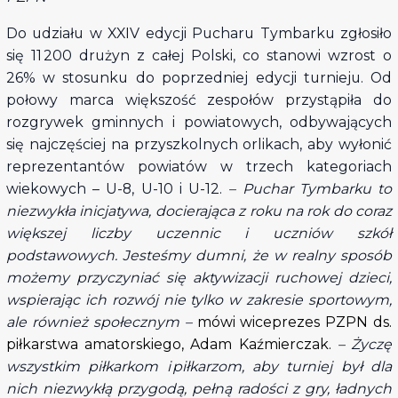
Do udziału w XXIV edycji Pucharu Tymbarku zgłosiło
się 11 200 drużyn z całej Polski, co stanowi wzrost o
26% w stosunku do poprzedniej edycji turnieju. Od
połowy marca większość zespołów przystąpiła do
rozgrywek gminnych i powiatowych, odbywających
się najczęściej na przyszkolnych orlikach, aby wyłonić
reprezentantów powiatów w trzech kategoriach
wiekowych – U-8, U-10 i U-12.
– Puchar Tymbarku to
niezwykła inicjatywa, docierająca z roku na rok do coraz
większej liczby uczennic i uczniów szkół
podstawowych. Jesteśmy dumni, że w realny sposób
możemy przyczyniać się aktywizacji ruchowej dzieci,
wspierając ich rozwój nie tylko w zakresie sportowym,
ale również społecznym –
mówi wiceprezes PZPN ds.
piłkarstwa amatorskiego, Adam Kaźmierczak.
– Życzę
wszystkim piłkarkom i piłkarzom, aby turniej był dla
nich niezwykłą przygodą, pełną radości z gry, ładnych