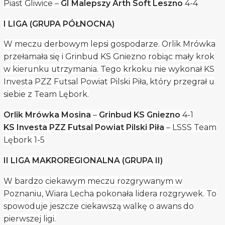
Piast Gliwice –
GI Malepszy Arth Soft Leszno
4-4
I LIGA (GRUPA PÓŁNOCNA)
W meczu derbowym lepsi gospodarze. Orlik Mrówka
przełamała się i Grinbud KS Gniezno robiąc mały krok
w kierunku utrzymania. Tego krkoku nie wykonał KS
Investa PZZ Futsal Powiat Pilski Piła, który przegrał u
siebie z Team Lębork.
Orlik Mrówka Mosina
–
Grinbud KS Gniezno
4-1
KS Investa PZZ Futsal Powiat Pilski Piła
– LSSS Team
Lębork 1-5
II LIGA MAKROREGIONALNA (GRUPA II)
W bardzo ciekawym meczu rozgrywanym w
Poznaniu, Wiara Lecha pokonała lidera rozgrywek. To
spowoduje jeszcze ciekawszą walkę o awans do
pierwszej ligi.