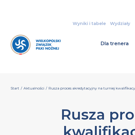
Wyniki i tabele
Wydziały
Dla trenera
Start
/
Aktualności
/
Rusza proces akredytacyjny na turniej kwalifikac
Rusza pro
kwalifika