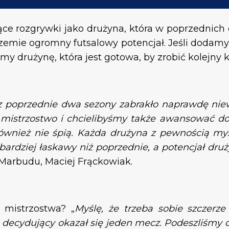
e rozgrywki jako drużyna, która w poprzednich
rzemie ogromny futsalowy potencjał. Jeśli dodamy
y drużynę, która jest gotowa, by zrobić kolejny 
z poprzednie dwa sezony zabrakło naprawdę nie
 mistrzostwo i chcielibyśmy także awansować do 
ównież nie śpią. Każda drużyna z pewnością myśl
bardziej łaskawy niż poprzednie, a potencjał dru
Marbudu, Maciej Frąckowiak.
z mistrzostwa?
„
Myślę, że trzeba sobie szczerz
 decydujący okazał się jeden mecz. Podeszliśmy 