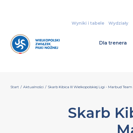
Wyniki i tabele
Wydziały
Dla trenera
Start
/
Aktualności
/
Skarb Kibica III Wielkopolskiej Ligi - Marbud Team
Skarb Kib
Ma