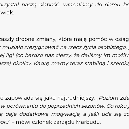
zystał naszą słabość, wracaliśmy do domu be
wiak.
zaszły drobne zmiany, które mają pomóc w osiągn
musiało zrezygnować na rzecz życia osobistego, p
 ligi (co bardzo nas cieszy, że daliśmy im możliwo
zej okolicy. Kadrę mamy teraz stabilną i szeroką
ze zapowiada się jako najtrudniejszy. „
Poziom zde
 w porównaniu do poprzednich sezonów. Co roku j
ą daje dodatkową motywację, a jeśli uda się zd
połu
” – mówi członek zarządu Marbudu.