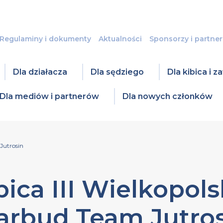
Regulaminy i dokumenty
Aktualności
Sponsorzy i partner
Dla działacza
Dla sędziego
Dla kibica i 
Dla mediów i partnerów
Dla nowych członków
 Jutrosin
ica III Wielkopolsk
rbud Team Jutros