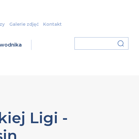
zy
Galerie zdjęć
Kontakt
zawodnika
iej Ligi -
in