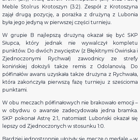
Meble Stolrus Krotoszyn (3:2). Zespół z Krotoszyna
zajął drugą pozycję, a porażka z drużyną z Lubonia
była jego jedyną w pierwszej części turnieju.
W grupie B najlepszą drużyną okazał się być SKP
Słupca, który jednak nie wywalczył kompletu
punktów. Do dwóch zwycięstw (z Błękitnymi Owińska i
Zjednoczonymi Rychwał) zawodnicy ze strefy
konińskiej dołożyli także remis z Odolanovią. Do
półfinałów awans uzyskała także drużyna z Rychwała,
która zakończyła pierwszą fazę turnieju z sześcioma
punktami.
W obu meczach półfinałowych nie brakowało emocji –
w obydwu o awansie zadecydowała jedna bramka.
SKP pokonał Astrę 2:1, natomiast Luboński okazał się
lepszy od Zjednoczonych w stosunku 1:0.
Bardziej jednostronnie ułożyły się mecze o medale – w