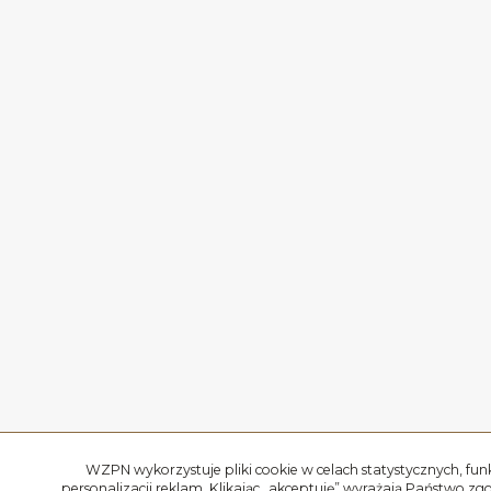
WZPN wykorzystuje pliki cookie w celach statystycznych, fun
personalizacji reklam. Klikając „akceptuję” wyrażają Państwo zg